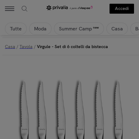
Accedi
Tutte
Moda
Casa
B
new
Summer Camp
Casa
/
Tavola
/
Virgule - Set di 6 coltelli da bistecca