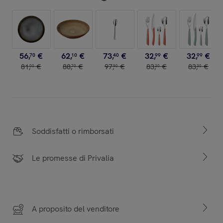
56
,
€
62
,
€
73
,
€
32
,
€
32
,
€
70
10
40
99
99
81
,
€
88
,
€
97
,
€
83
,
€
83
,
€
00
70
90
30
30
Soddisfatti o rimborsati
Le promesse di Privalia
A proposito del venditore