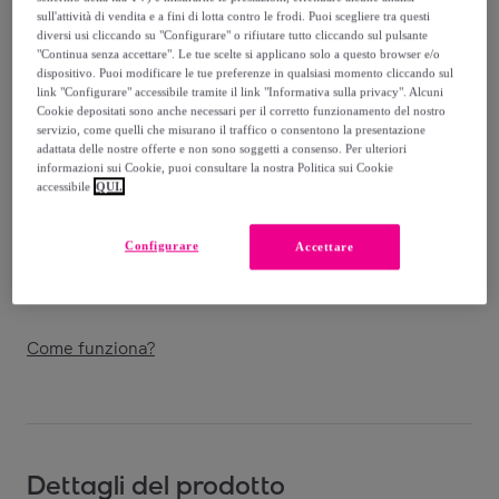
53
,
€
60
sull'attività di vendita e a fini di lotta contro le frodi. Puoi scegliere tra questi
-
62
%
diversi usi cliccando su "Configurare" o rifiutare tutto cliccando sul pulsante
"Continua senza accettare". Le tue scelte si applicano solo a questo browser e/o
Venduto da
Amefa Couzon
dispositivo. Puoi modificare le tue preferenze in qualsiasi momento cliccando sul
link "Configurare" accessibile tramite il link "Informativa sulla privacy". Alcuni
Cookie depositati sono anche necessari per il corretto funzionamento del nostro
servizio, come quelli che misurano il traffico o consentono la presentazione
adattata delle nostre offerte e non sono soggetti a consenso. Per ulteriori
informazioni sui Cookie, puoi consultare la nostra Politica sui Cookie
Consegna
accessibile
QUI.
Consegna da
9,05 €
Configurare
Accettare
Consegna: tra il
13/08
e il
16/08
Come funziona?
Dettagli del prodotto