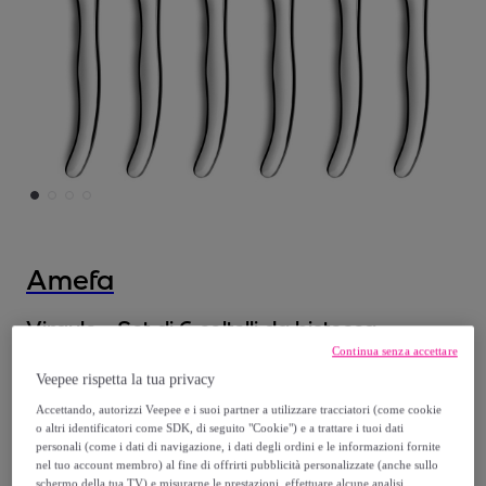
Amefa
Virgule - Set di 6 coltelli da bistecca
Modello:
Virgule - Set di 6 coltelli da
Continua senza accettare
Veepee rispetta la tua privacy
bistecca
Accettando, autorizzi Veepee e i suoi partner a utilizzare tracciatori (come cookie
o altri identificatori come SDK, di seguito "Cookie") e a trattare i tuoi dati
19
,
€
99
personali (come i dati di navigazione, i dati degli ordini e le informazioni fornite
nel tuo account membro) al fine di offrirti pubblicità personalizzate (anche sullo
schermo della tua TV) e misurarne le prestazioni, effettuare alcune analisi