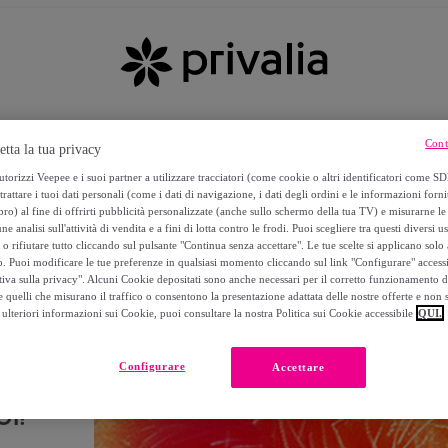
Cont
etta la tua privacy
torizzi Veepee e i suoi partner a utilizzare tracciatori (come cookie o altri identificatori come SD
trattare i tuoi dati personali (come i dati di navigazione, i dati degli ordini e le informazioni forni
) al fine di offrirti pubblicità personalizzate (anche sullo schermo della tua TV) e misurarne le 
ne analisi sull'attività di vendita e a fini di lotta contro le frodi. Puoi scegliere tra questi diversi u
o rifiutare tutto cliccando sul pulsante "Continua senza accettare". Le tue scelte si applicano sol
o. Puoi modificare le tue preferenze in qualsiasi momento cliccando sul link "Configurare" accessib
tiva sulla privacy". Alcuni Cookie depositati sono anche necessari per il corretto funzionamento d
 quelli che misurano il traffico o consentono la presentazione adattata delle nostre offerte e non 
ulteriori informazioni sui Cookie, puoi consultare la nostra Politica sui Cookie accessibile
QUI.
Configurare
Accettare
I!