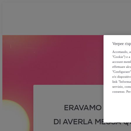
Veepee risp
Accettando, au
"Cookie") e a 
account membro
effettuare alcu
"Configurare" 
e/o dispositiv
link "Informa
servizio, come
consenso. Per 
ERAVAMO SICURI
DI AVERLA MESSA QU