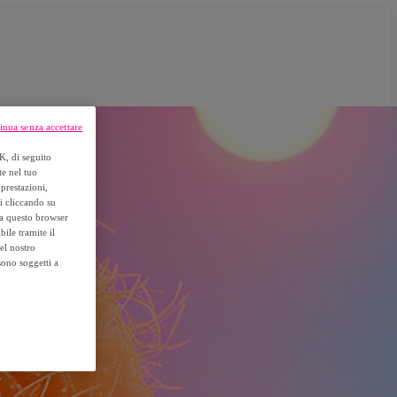
inua senza accettare
K, di seguito
te nel tuo
prestazioni,
si cliccando su
o a questo browser
ile tramite il
el nostro
sono soggetti a