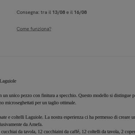
Consegna: tra il
13/08
e il
16/08
Come funziona?
 Laguiole
 in un unico pezzo con finitura a specchio. Questo modello si distingue 
no microseghettati per un taglio ottimale.
e e coltelli Laguiole. La nostra esperienza ci ha permesso di creare 
clusivamente da Amefa.
 cucchiai da tavola, 12 cucchiaini da caffé, 12 coltelli da tavola, 2 coper