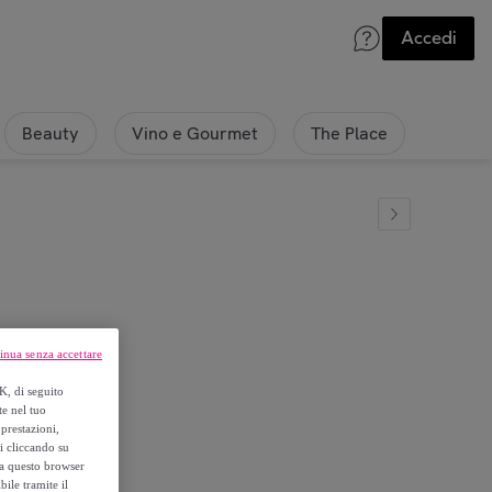
Accedi
Beauty
Vino e Gourmet
The Place
inua senza accettare
K, di seguito
te nel tuo
prestazioni,
si cliccando su
o a questo browser
ile tramite il