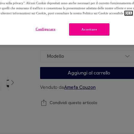
150
,
€
tiva sulla privacy". Alcuni Cookie depositati sono anche necessari per il corretto funzionamento d
00
 quelli che misurano il traffico o consentono la presentazione adattata delle nostre offerte e non 
-
40
%
ulteriori informazioni sui Cookie, puoi consultare la nostra Politica sui Cookie accessibile
QUI.
Configurare
Accettare
Modello
Modello
Aggiungi al carrello
Venduto da
Amefa Couzon
Condividi questo articolo