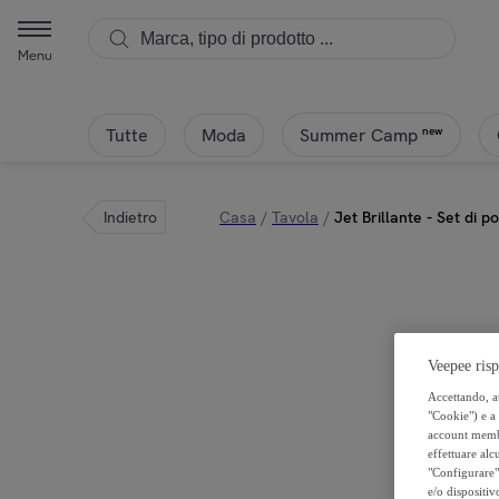
Menu
Tutte
Moda
new
Summer Camp
Indietro
Casa
/
Tavola
/
Jet Brillante - Set di p
Veepee risp
Accettando, au
"Cookie") e a 
account membro
effettuare alcu
"Configurare" 
e/o dispositiv