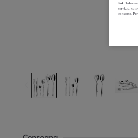
link "Informa
servizio, come
consenso. Per 
Consegna