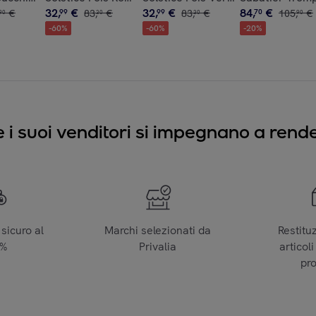
32
,
€
32
,
€
84
,
€
€
99
83
,
€
99
83
,
€
70
105
,
€
90
30
30
90
-
60
%
-
60
%
-
20
%
e i suoi venditori si impegnano a render
sicuro al
Marchi selezionati da
Restitu
0%
Privalia
articoli
pr