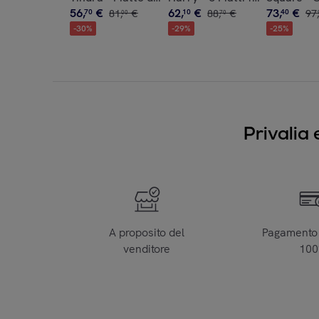
56
,
€
62
,
€
73
,
€
70
81
,
€
10
88
,
€
40
97
,
00
70
-
30
%
-
29
%
-
25
%
Privalia 
A proposito del
Pagamento 
venditore
10