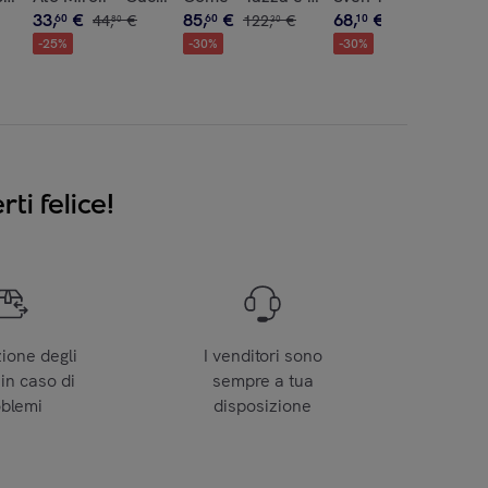
33
,
€
85
,
€
68
,
€
60
44
,
€
60
122
,
€
10
97
,
€
80
30
30
-
25
%
-
30
%
-
30
%
ti felice!
zione degli
I venditori sono
 in caso di
sempre a tua
oblemi
disposizione