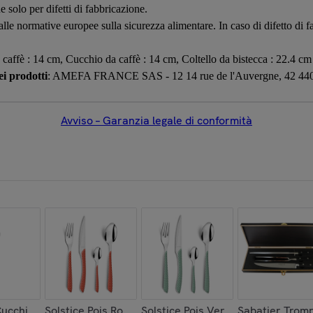
e solo per difetti di fabbricazione.
 alle normative europee sulla sicurezza alimentare. In caso di difetto di
 caffè : 14 cm, Cucchio da caffè : 14 cm, Coltello da bistecca : 22.4 cm
i prodotti
: AMEFA FRANCE SAS - 12 14 rue de l'Auvergne, 42 440 
Avviso – Garanzia legale di conformità
ucchiaio per espresso (x6)
Solstice Pois Rosso/Bianco - Set di posate da 24 pezz
Solstice Pois Verde/Bianco - Set d
Sabatier Trompe