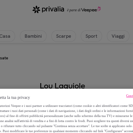
Casa
Bambini
Scarpe
Sport
Viaggi
osate
Lou Laguiole
Cont
etta la tua privacy
Jet Brillante - Set di posate
torizzi Veepee e i suoi partner a utilizzare tracciatori (come cookie o altri identificatori come SD
trattare i tuoi dati personali (come i dati di navigazione, i dati degli ordini e le informazioni forni
A partire da
) al fine di offrirti pubblicità personalizzate (anche sullo schermo della tua TV) e misurarne le 
89
,
€
ne analisi sull'attività di vendita e a fini di lotta contro le frodi. Puoi scegliere tra questi diversi u
99
o rifiutare tutto cliccando sul pulsante "Continua senza accettare". Le tue scelte si applicano sol
o. Puoi modificare le tue preferenze in qualsiasi momento cliccando sul link "Configurare" accessib