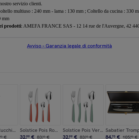
ostro servizio clienti.
ltello multiuso : 240 mm - lama : 130 mm ; Coltello da cucina : 330 m
00 mm
i prodotti
: AMEFA FRANCE SAS - 12 14 rue de l'Auvergne, 42 440 
Avviso – Garanzia legale di conformità
ucchiaio per espresso (x6)
Solstice Pois Rosso/Bianco - Set di posate da 24 pezz
Solstice Pois Verde/Bianco - Set d
Sabatier Trompe
32
,
€
32
,
€
84
,
€
€
99
83
,
€
99
83
,
€
70
105
,
€
90
30
30
90