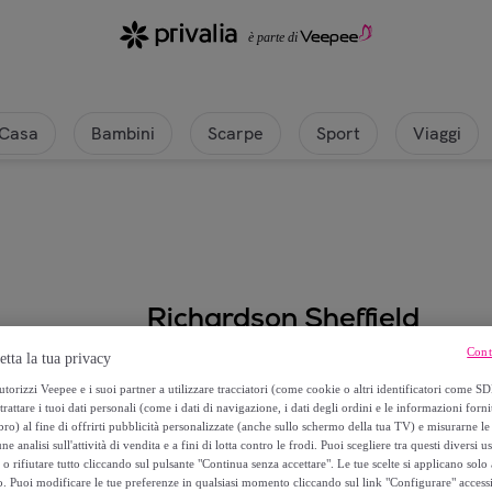
Casa
Bambini
Scarpe
Sport
Viaggi
Richardson Sheffield
Cont
etta la tua privacy
Edge - Set da 5 pezzi
torizzi Veepee e i suoi partner a utilizzare tracciatori (come cookie o altri identificatori come SD
trattare i tuoi dati personali (come i dati di navigazione, i dati degli ordini e le informazioni forni
103
,
€
10
) al fine di offrirti pubblicità personalizzate (anche sullo schermo della tua TV) e misurarne le 
ne analisi sull'attività di vendita e a fini di lotta contro le frodi. Puoi scegliere tra questi diversi u
o rifiutare tutto cliccando sul pulsante "Continua senza accettare". Le tue scelte si applicano sol
128
,
€
90
o. Puoi modificare le tue preferenze in qualsiasi momento cliccando sul link "Configurare" accessib