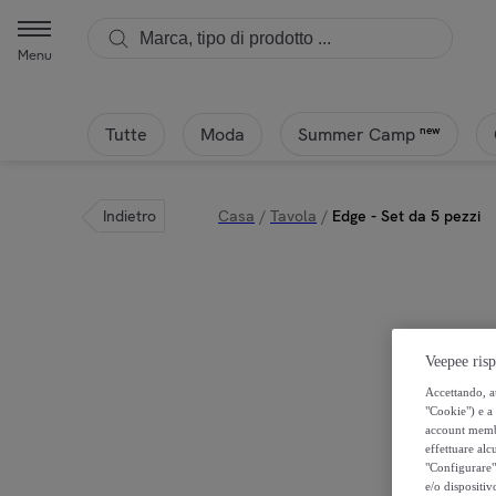
Menu
Tutte
Moda
new
Summer Camp
Indietro
Casa
/
Tavola
/
Edge - Set da 5 pezzi
Veepee risp
Accettando, au
"Cookie") e a 
account membro
effettuare alcu
"Configurare" 
e/o dispositiv