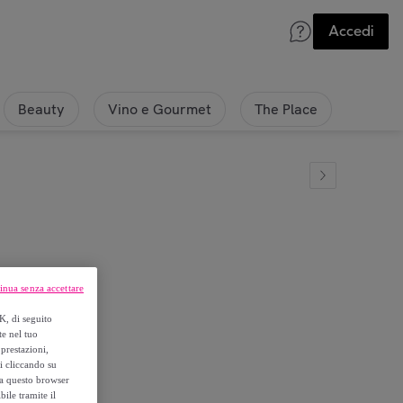
Accedi
Beauty
Vino e Gourmet
The Place
inua senza accettare
K, di seguito
te nel tuo
prestazioni,
si cliccando su
o a questo browser
ile tramite il