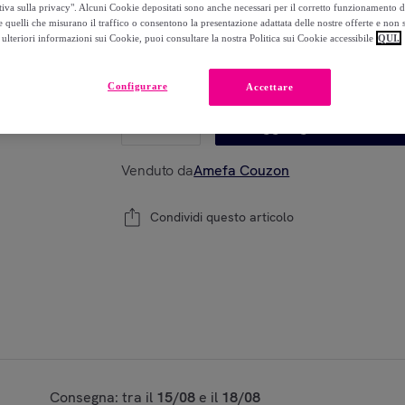
-
20
%
tiva sulla privacy". Alcuni Cookie depositati sono anche necessari per il corretto funzionamento d
 quelli che misurano il traffico o consentono la presentazione adattata delle nostre offerte e non 
ulteriori informazioni sui Cookie, puoi consultare la nostra Politica sui Cookie accessibile
QUI.
Modello:
Edge - Set da 5 pezzi
Configurare
Accettare
1
Aggiungi al carrello
Venduto da
Amefa Couzon
Condividi questo articolo
Consegna: tra il
15/08
e il
18/08