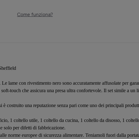
Come funziona?
Sheffield
. Le lame con rivestimento nero sono accuratamente affusolate per garanti
t-touch che assicura una presa ultra confortevole. Il set simile a un lib
i è costruito una reputazione senza pari come uno dei principali produtto
ficio, 1 coltello utile, 1 coltello da cucina, 1 coltello da disosso, 1 coltel
e solo per difetti di fabbricazione.
i alle norme europee di sicurezza alimentare. Teniamoli fuori dalla portat