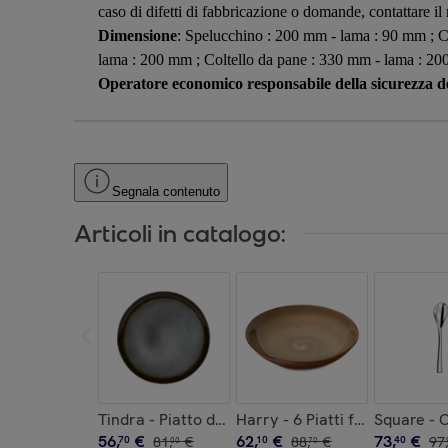
caso di difetti di fabbricazione o domande, contattare il n
Dimensione
: Spelucchino : 200 mm - lama : 90 mm ; Co
lama : 200 mm ; Coltello da pane : 330 mm - lama : 2
Operatore economico responsabile della sicurezza de
Segnala contenuto
Articoli in catalogo:
Tindra - Piatto da dolce (x6)
Harry - 6 Piatti fondi
Square - C
56
,
€
62
,
€
73
,
€
70
81
,
€
10
88
,
€
40
97
,
00
70