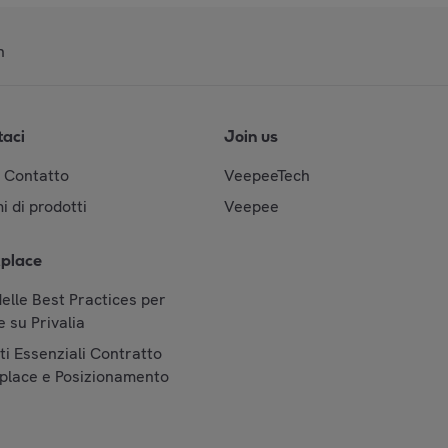
n
taci
Join us
& Contatto
VeepeeTech
i di prodotti
Veepee
place
elle Best Practices per
 su Privalia
i Essenziali Contratto
place e Posizionamento