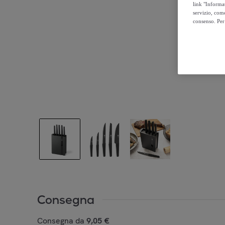
link "Informa
servizio, come
consenso. Per 
Consegna
Consegna da
9,05 €