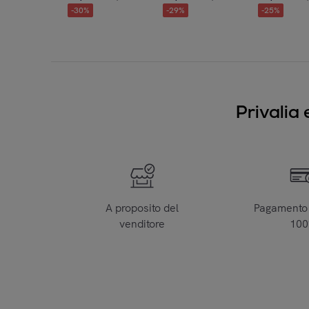
-
30
%
-
29
%
-
25
%
Privalia 
A proposito del
Pagamento 
venditore
10