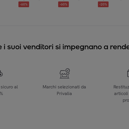
-
60
%
-
60
%
-
20
%
e i suoi venditori si impegnano a render
sicuro al
Marchi selezionati da
Restitu
0%
Privalia
articoli
pr