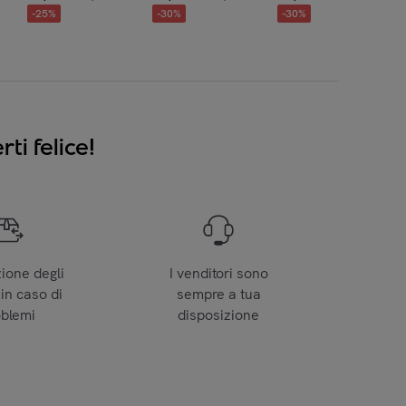
-
25
%
-
30
%
-
30
%
ti felice!
zione degli
I venditori sono
 in caso di
sempre a tua
oblemi
disposizione