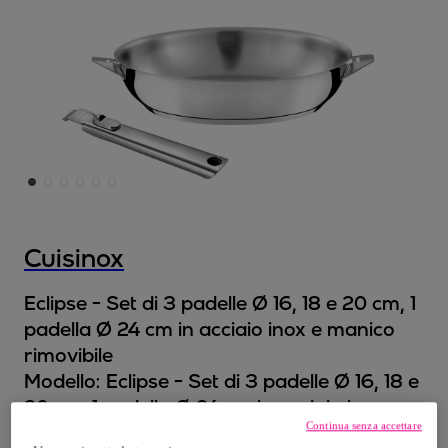
Cuisinox
Eclipse - Set di 3 padelle Ø 16, 18 e 20 cm, 1
padella Ø 24 cm in acciaio inox e manico
rimovibile
Modello:
Eclipse - Set di 3 padelle Ø 16, 18 e
20 cm, 1 padella Ø 24 cm in acciaio inox e
Continua senza accettare
manico rimovibile