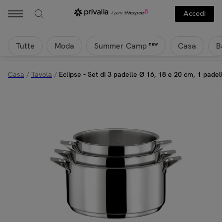
Accedi
Tutte
Moda
Casa
B
new
Summer Camp
Casa
/
Tavola
/
Eclipse - Set di 3 padelle Ø 16, 18 e 20 cm, 1 padel