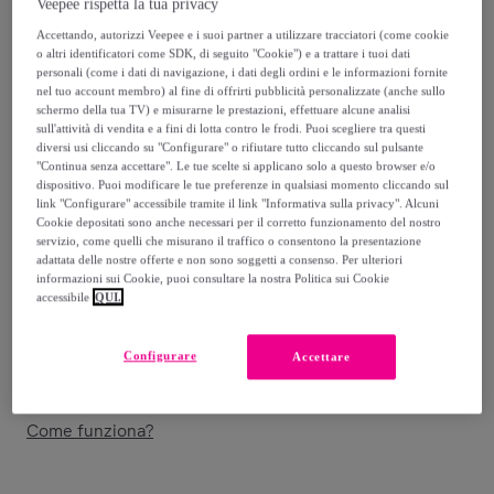
Veepee rispetta la tua privacy
222
,
€
Accettando, autorizzi Veepee e i suoi partner a utilizzare tracciatori (come cookie
80
o altri identificatori come SDK, di seguito "Cookie") e a trattare i tuoi dati
personali (come i dati di navigazione, i dati degli ordini e le informazioni fornite
371
,
€
nel tuo account membro) al fine di offrirti pubblicità personalizzate (anche sullo
40
schermo della tua TV) e misurarne le prestazioni, effettuare alcune analisi
-
40
%
sull'attività di vendita e a fini di lotta contro le frodi. Puoi scegliere tra questi
diversi usi cliccando su "Configurare" o rifiutare tutto cliccando sul pulsante
Venduto da
Amefa Couzon
"Continua senza accettare". Le tue scelte si applicano solo a questo browser e/o
dispositivo. Puoi modificare le tue preferenze in qualsiasi momento cliccando sul
link "Configurare" accessibile tramite il link "Informativa sulla privacy". Alcuni
Cookie depositati sono anche necessari per il corretto funzionamento del nostro
servizio, come quelli che misurano il traffico o consentono la presentazione
adattata delle nostre offerte e non sono soggetti a consenso. Per ulteriori
Consegna
informazioni sui Cookie, puoi consultare la nostra Politica sui Cookie
accessibile
QUI.
Consegna da
9,05 €
Configurare
Accettare
Consegna: tra il
12/08
e il
15/08
Come funziona?