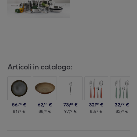
Articoli in catalogo:
56
,
€
62
,
€
73
,
€
32
,
€
32
,
€
70
10
40
99
99
81
,
€
88
,
€
97
,
€
83
,
€
83
,
€
00
70
90
30
30