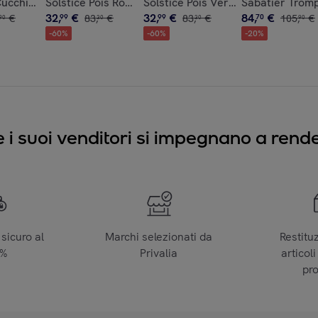
ucchiaio per espresso (x6)
Solstice Pois Rosso/Bianco - Set di posate da 24 pezz
Solstice Pois Verde/Bianco - Set d
Sabatier Trompe
32
,
€
32
,
€
84
,
€
€
99
83
,
€
99
83
,
€
70
105
,
€
90
30
30
90
-
60
%
-
60
%
-
20
%
e i suoi venditori si impegnano a render
sicuro al
Marchi selezionati da
Restitu
0%
Privalia
articoli
pr