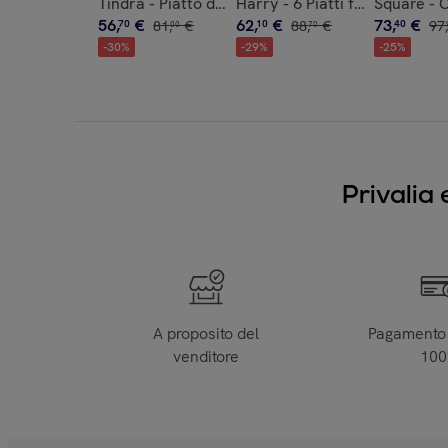
Tindra - Piatto da dolce (x6)
Harry - 6 Piatti fondi
Square - C
56
,
€
62
,
€
73
,
€
70
81
,
€
10
88
,
€
40
97
,
00
70
-
30
%
-
29
%
-
25
%
Privalia 
A proposito del
Pagamento 
venditore
10