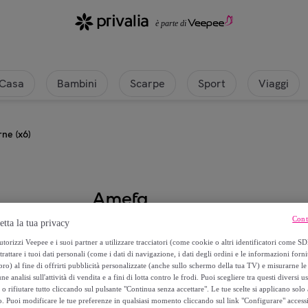
Casa
Bambini
Scarpe
Sport
Viaggi
ne (x6)
Amefa
Cont
etta la tua privacy
Ambre - Coltello da carne (x6)
torizzi Veepee e i suoi partner a utilizzare tracciatori (come cookie o altri identificatori come SD
trattare i tuoi dati personali (come i dati di navigazione, i dati degli ordini e le informazioni forni
12
,
€
99
) al fine di offrirti pubblicità personalizzate (anche sullo schermo della tua TV) e misurarne le 
ne analisi sull'attività di vendita e a fini di lotta contro le frodi. Puoi scegliere tra questi diversi u
o rifiutare tutto cliccando sul pulsante "Continua senza accettare". Le tue scelte si applicano sol
33
,
€
30
o. Puoi modificare le tue preferenze in qualsiasi momento cliccando sul link "Configurare" accessib