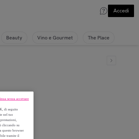
Accedi
Beauty
Vino e Gourmet
The Place
inua senza accettare
K, di seguito
te nel tuo
prestazioni,
si cliccando su
o a questo browser
ile tramite il