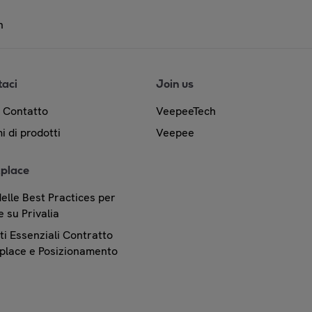
n
taci
Join us
& Contatto
VeepeeTech
i di prodotti
Veepee
place
elle Best Practices per
 su Privalia
i Essenziali Contratto
place e Posizionamento