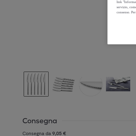
link "Informa
servizio, come
consenso. Per 
Consegna
Consegna da
9,05 €