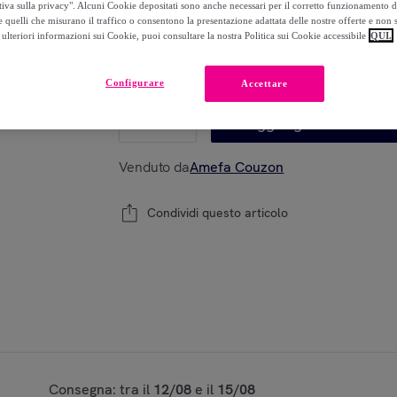
-
60
%
tiva sulla privacy". Alcuni Cookie depositati sono anche necessari per il corretto funzionamento d
 quelli che misurano il traffico o consentono la presentazione adattata delle nostre offerte e non 
ulteriori informazioni sui Cookie, puoi consultare la nostra Politica sui Cookie accessibile
QUI.
Modello:
Ambre - Coltello da carne (x6)
Configurare
Accettare
1
Aggiungi al carrello
Venduto da
Amefa Couzon
Condividi questo articolo
Consegna: tra il
12/08
e il
15/08