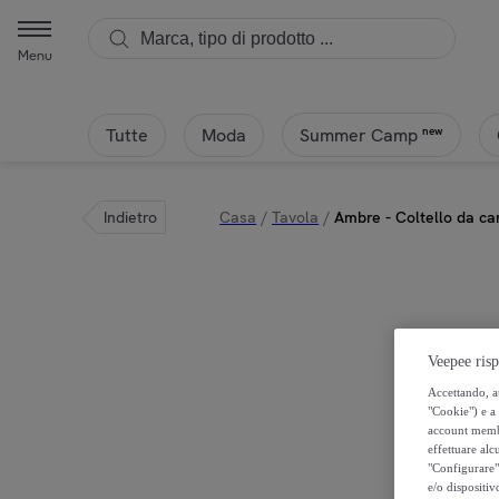
Menu
Tutte
Moda
new
Summer Camp
Indietro
Casa
/
Tavola
/
Ambre - Coltello da car
Veepee risp
Accettando, au
"Cookie") e a 
account membro
effettuare alcu
"Configurare" 
e/o dispositiv