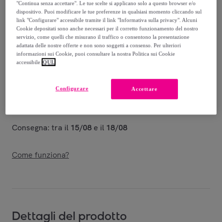
101
,
€
40
"Continua senza accettare". Le tue scelte si applicano solo a questo browser e/o
dispositivo. Puoi modificare le tue preferenze in qualsiasi momento cliccando sul
-
14
%
link "Configurare" accessibile tramite il link "Informativa sulla privacy". Alcuni
Cookie depositati sono anche necessari per il corretto funzionamento del nostro
Venduto da
Amefa Couzon
servizio, come quelli che misurano il traffico o consentono la presentazione
adattata delle nostre offerte e non sono soggetti a consenso. Per ulteriori
informazioni sui Cookie, puoi consultare la nostra Politica sui Cookie
accessibile
QUI.
Consegna
Configurare
Accettare
Consegna da
9,05 €
Consegna: tra il
15/08
e il
18/08
Come funziona?
Dettagli del prodotto