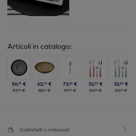
Articoli in catalogo:
56
,
€
62
,
€
73
,
€
32
,
€
32
,
€
70
10
40
99
99
81
,
€
88
,
€
97
,
€
83
,
€
83
,
€
00
70
90
30
30
Soddisfatti o rimborsati