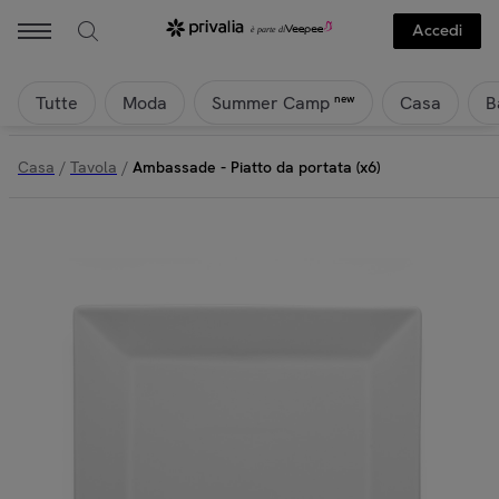
Accedi
Tutte
Moda
Casa
B
new
Summer Camp
Casa
/
Tavola
/
Ambassade - Piatto da portata (x6)