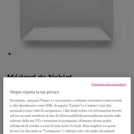
Médard de Noblat
Continua senza accettare
Ambassade - Piatto da portata (x6)
Veepee rispetta la tua privacy
Modello:
Ambassade - Piatto da portata
Accettando, autorizzi Veepee e i suoi partner a utilizzare tracciatori (come cookie
(x6)
o altri identificatori come SDK, di seguito "Cookie") e a trattare i tuoi dati
personali (come i dati di navigazione, i dati degli ordini e le informazioni fornite
nel tuo account membro) al fine di offrirti pubblicità personalizzate (anche sullo
86
,
€
20
schermo della tua TV) e misurarne le prestazioni, effettuare alcune analisi
sull'attività di vendita e a fini di lotta contro le frodi. Puoi scegliere tra questi
diversi usi cliccando su "Configurare" o rifiutare tutto cliccando sul pulsante