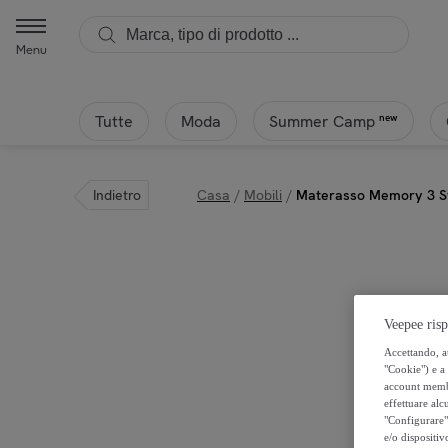
Menu
Tutte
Moda
new
Summer Camp
Indietro
Casa
/
Mobili
/
Materasso Memory 3 St
Veepee risp
Accettando, au
"Cookie") e a 
account membro
effettuare alcu
"Configurare" 
e/o dispositiv