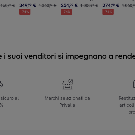
349
,
€
254
,
€
274
,
€
.
160
,
€
90
1
.
360
,
€
90
1
.
000
,
€
90
1
.
060
,
00
00
00
0
-
74
%
-
74
%
-
74
%
e i suoi venditori si impegnano a render
sicuro al
Marchi selezionati da
Restitu
0%
Privalia
articoli
pr