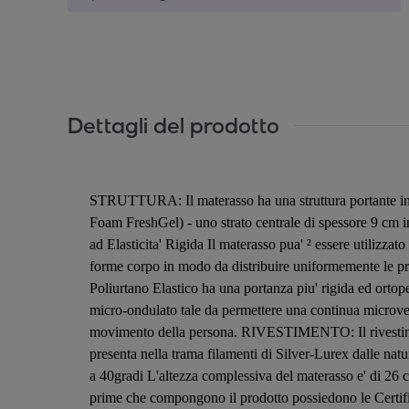
Dettagli del prodotto
STRUTTURA: Il materasso ha una struttura portante int
Foam FreshGel) - uno strato centrale di spessore 9 cm in
ad Elasticita' Rigida Il materasso pua' ² essere utilizzat
forme corpo in modo da distribuire uniformemente le pressi
Poliurtano Elastico ha una portanza piu' rigida ed ortoped
micro-ondulato tale da permettere una continua microven
movimento della persona. RIVESTIMENTO: Il rivestimento 
presenta nella trama filamenti di Silver-Lurex dalle natur
a 40gradi L'altezza complessiva del materasso e' di 
prime che compongono il prodotto possiedono le Certifica