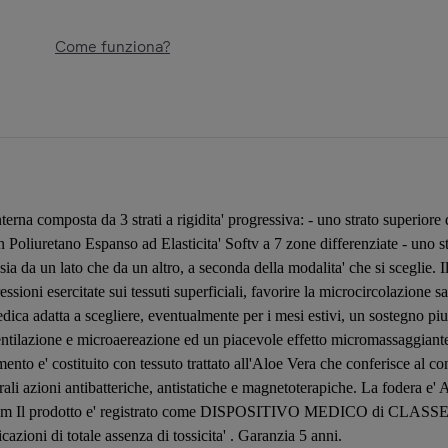
Come funziona?
erna composta da 3 strati a rigidita' progressiva: - uno strato super
 Poliuretano Espanso ad Elasticita' Softv a 7 zone differenziate - uno s
o sia da un lato che da un altro, a seconda della modalita' che si sceglie. 
oni esercitate sui tessuti superficiali, favorire la microcircolazione san
ica adatta a scegliere, eventualmente per i mesi estivi, un sostegno piu' 
tilazione e microaereazione ed un piacevole effetto micromassaggiante 
e' costituito con tessuto trattato all'Aloe Vera che conferisce al cont
ali azioni antibatteriche, antistatiche e magnetoterapiche. La fodera e' A
26 cm Il prodotto e' registrato come DISPOSITIVO MEDICO di CLASSE 1
zioni di totale assenza di tossicita' . Garanzia 5 anni.