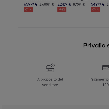
659
,
€
224
,
€
549
,
€
90
2
.
600
,
€
90
870
,
€
90
2
00
00
-
74
%
-
74
%
-
74
%
Privalia 
A proposito del
Pagamento 
venditore
10