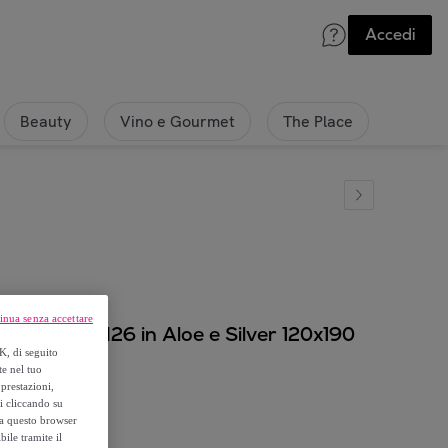
Accedi
Beauty
Vino e Gourmet
The Place
inua senza accettare
ROGRESS H26 in Aloe e Silver 120x190
K, di seguito
te nel tuo
prestazioni,
si cliccando su
o a questo browser
ile tramite il