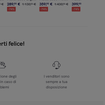
289
,
€
359
,
€
399
,
€
€
90
1
.
130
,
€
90
1
.
430
,
€
90
1
.
550
,
€
0
00
00
00
-
74
%
-
74
%
-
74
%
ti felice!
zione degli
I venditori sono
 in caso di
sempre a tua
oblemi
disposizione