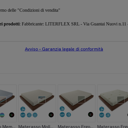
terno delle "Condizioni di vendita"
i prodotti
: Fabbricante: LITERFLEX SRL - Via Guantai Nuovi n.11 - 
Avviso – Garanzia legale di conformità
r3D 180x200
oderabile Antiallergico 160x195
 Memory 4 Strati WAVEFORM in Silver3D 160x190
Materasso Molle Indipendenti H21 Classic 160x195
Materasso Ergonomico H16 Sfodera
Materasso Erg