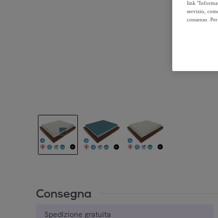
link "Informa
servizio, come
consenso. Per 
Consegna
Spedizione gratuita