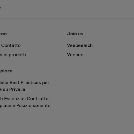
n
taci
Join us
& Contatto
VeepeeTech
i di prodotti
Veepee
place
elle Best Practices per
 su Privalia
i Essenziali Contratto
place e Posizionamento