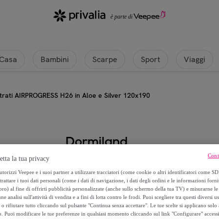
Casa
Bambini
Scarpe
Sport
Viaggi
rati AIRPROGRESS H26 in Aloe e Silver 120x190
Dormiland
Cont
etta la tua privacy
Materasso Memory 3 Strati AIRP
torizzi Veepee e i suoi partner a utilizzare tracciatori (come cookie o altri identificatori come SD
trattare i tuoi dati personali (come i dati di navigazione, i dati degli ordini e le informazioni forni
289
,
€
90
) al fine di offrirti pubblicità personalizzate (anche sullo schermo della tua TV) e misurarne le 
ne analisi sull'attività di vendita e a fini di lotta contro le frodi. Puoi scegliere tra questi diversi u
o rifiutare tutto cliccando sul pulsante "Continua senza accettare". Le tue scelte si applicano sol
1
.
100
,
€
00
o. Puoi modificare le tue preferenze in qualsiasi momento cliccando sul link "Configurare" accessib