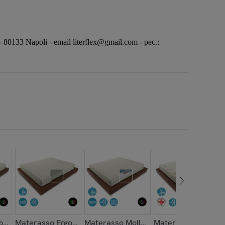
80133 Napoli - email literflex@gmail.com - pec.:
bile Antiallergico 180x200
onomico H21 in Aloe 160x195
Materasso Ergonomico H20 Sfoderabile Classico 180x200
Materasso Molle Indipendenti H21 Cla
Materasso Memory 2