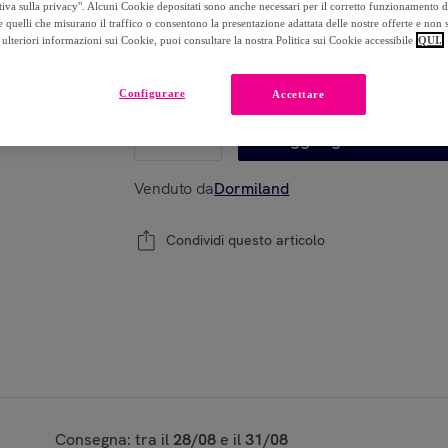
tiva sulla privacy". Alcuni Cookie depositati sono anche necessari per il corretto funzionamento d
-
73
%
 quelli che misurano il traffico o consentono la presentazione adattata delle nostre offerte e non 
ulteriori informazioni sui Cookie, puoi consultare la nostra Politica sui Cookie accessibile
QUI.
Modello:
120x190cm
Configurare
Accettare
1
Aggiungi al carrello
Venduto da
Dormiland
Condividi questo articolo
Consegna: tra il
28/08
e il
31/08