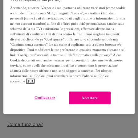
Accettando, autorizzi Veepee e i suoi partner a utilizzare tracciatori (come cookie
219
,
€
99
o altri identificatori come SDK, di seguito "Cookie") e a trattare i tuoi dati
personali (come i dati di navigazione, i dati degli ordini e le informazioni fornite
nel tuo account membro) al fine di offrirti pubblicità personalizzate (anche sullo
459
,
€
98
schermo della tua TV) e misurarne le prestazioni, effettuare alcune analisi
-
52
%
sull'attività di vendita e a fini di lotta contro le frodi. Puoi scegliere tra questi
diversi usi cliccando su "Configurare" o rifiutare tutto cliccando sul pulsante
Venduto da
MaterassieDoghe
"Continua senza accettare". Le tue scelte si applicano solo a questo browser e/o
dispositivo. Puoi modificare le tue preferenze in qualsiasi momento cliccando sul
link "Configurare" accessibile tramite il link "Informativa sulla privacy". Alcuni
Cookie depositati sono anche necessari per il corretto funzionamento del nostro
servizio, come quelli che misurano il traffico o consentono la presentazione
adattata delle nostre offerte e non sono soggetti a consenso. Per ulteriori
Consegna
informazioni sui Cookie, puoi consultare la nostra Politica sui Cookie
accessibile
QUI.
Spedizione gratuita
Configurare
Accettare
Consegna: tra il
26/08
e il
29/08
Come funziona?