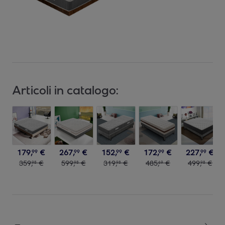
Articoli in catalogo:
179
,
€
267
,
€
152
,
€
172
,
€
227
,
€
99
99
99
99
99
359
,
€
599
,
€
319
,
€
485
,
€
499
,
€
98
98
98
69
98