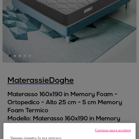
MaterassieDoghe
Materasso 160x190 in Memory Foam -
Ortopedico - Alto 25 cm - 5 cm Memory
Foam Termico
Modello:
Materasso 160x190 in Memory
Foam - Ortopedico - Alto 25 cm - 5 cm
Continua senza accettare
Memory Foam Termico
Veepee rispetta la tua privacy