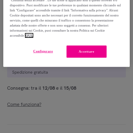
"Continua senza accettare". Le tue scelte si applicano solo a questo browser e/o
dispositivo. Puoi modificare le tue preferenze in qualsiasi momento cliccando sul
241
,
€
00
link "Configurare" accessibile tramite il link "Informativa sulla privacy". Alcuni
Cookie depositati sono anche necessari per il corretto funzionamento del nostro
-
41
%
servizio, come quelli che misurano il traffico o consentono la presentazione
adattata delle nostre offerte e non sono soggetti a consenso. Per ulteriori
Venduto da
Tomasucci
informazioni sui Cookie, puoi consultare la nostra Politica sui Cookie
accessibile
QUI.
Configurare
Accettare
Consegna
Spedizione gratuita
Consegna: tra il
12/08
e il
15/08
Come funziona?