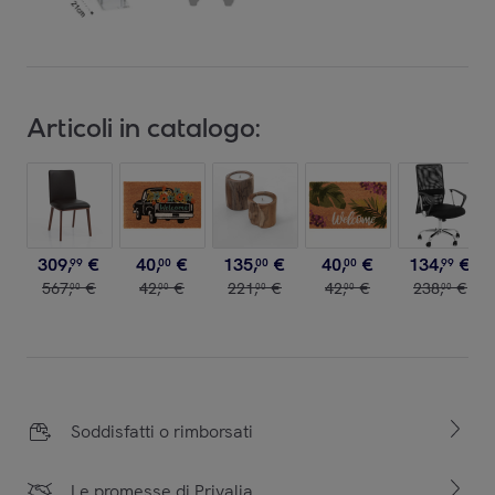
Articoli in catalogo:
309
,
€
40
,
€
135
,
€
40
,
€
134
,
€
99
00
00
00
99
567
,
€
42
,
€
221
,
€
42
,
€
238
,
€
00
00
00
00
00
Soddisfatti o rimborsati
Le promesse di Privalia