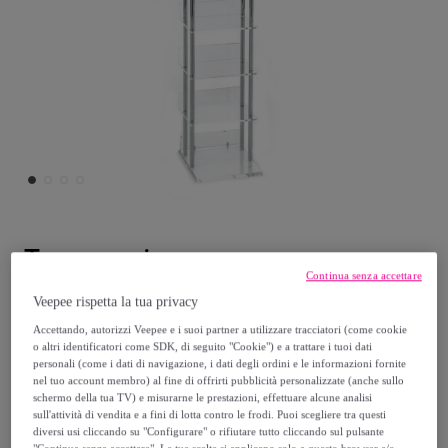
Tomasucci
Continua senza accettare
TOMASUCCI porta CD a colonna LATINA
Veepee rispetta la tua privacy
Transparente
Accettando, autorizzi Veepee e i suoi partner a utilizzare tracciatori (come cookie
o altri identificatori come SDK, di seguito "Cookie") e a trattare i tuoi dati
Modello:
TOMASUCCI porta CD a colonna
personali (come i dati di navigazione, i dati degli ordini e le informazioni fornite
LATINA Transparente
nel tuo account membro) al fine di offrirti pubblicità personalizzate (anche sullo
schermo della tua TV) e misurarne le prestazioni, effettuare alcune analisi
sull'attività di vendita e a fini di lotta contro le frodi. Puoi scegliere tra questi
141
,
€
99
diversi usi cliccando su "Configurare" o rifiutare tutto cliccando sul pulsante