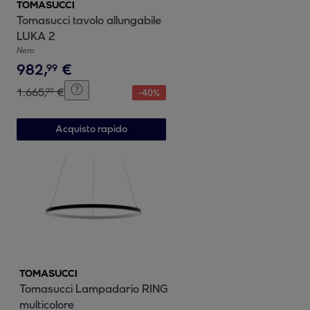
TOMASUCCI
Tomasucci tavolo allungabile
LUKA 2
Nero
982
,
€
99
1
.
665
,
€
00
-
40
%
Acquisto rapido
TOMASUCCI
Tomasucci Lampadario RING
multicolore