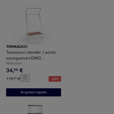
TOMASUCCI
Tomasucci stender / porta
asciugamani DINO
multicolore
Multicolore
34
,
€
99
110
,
€
00
-
68
%
Acquisto rapido