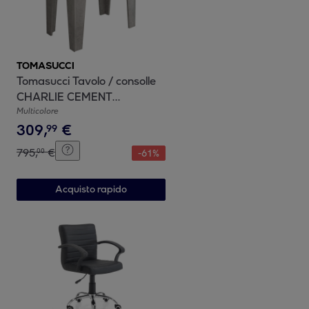
TOMASUCCI
Tomasucci Tavolo / consolle
CHARLIE CEMENT
multicolore
Multicolore
309
,
€
99
795
,
€
00
-
61
%
Acquisto rapido