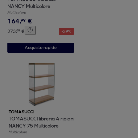
NANCY Multicolore
Multicolore
164
,
€
99
273
,
€
00
-
39
%
Acquisto rapido
TOMASUCCI
TOMASUCCI libreria 4 ripiani
NANCY 75 Multicolore
Multicolore