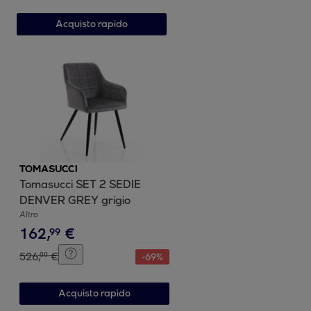
Acquisto rapido
TOMASUCCI
Tomasucci SET 2 SEDIE
DENVER GREY grigio
Altro
162
,
€
99
526
,
€
00
-
69
%
Acquisto rapido