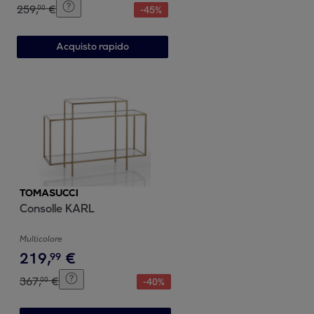
259
,
€
00
-
45
%
Acquisto rapido
TOMASUCCI
Consolle KARL
Multicolore
219
,
€
99
367
,
€
00
-
40
%