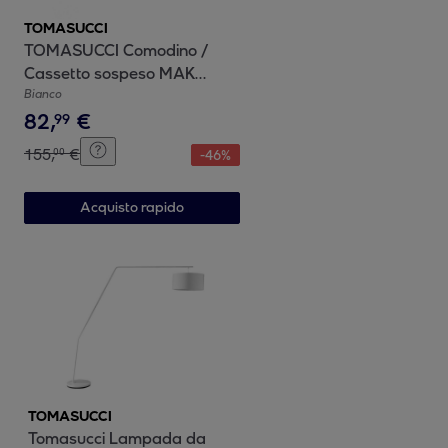
TOMASUCCI
TOMASUCCI Comodino /
Cassetto sospeso MAK
Bianco
Bianco
82
,
€
99
155
,
€
00
-
46
%
Acquisto rapido
TOMASUCCI
Tomasucci Lampada da