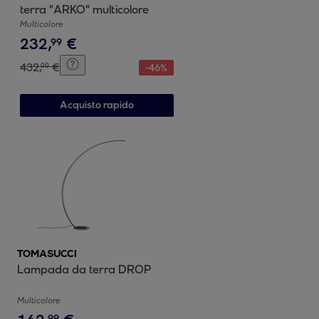
terra "ARKO" multicolore
Multicolore
232
,
€
99
432
,
€
00
-
46
%
Acquisto rapido
TOMASUCCI
Lampada da terra DROP
Multicolore
99