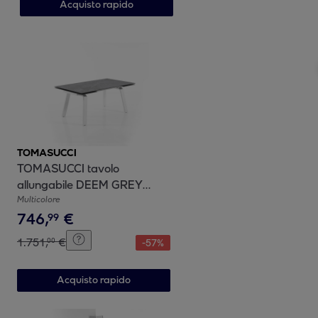
Acquisto rapido
TOMASUCCI
TOMASUCCI tavolo
allungabile DEEM GREY
MARBLE Multicolore
Multicolore
746
,
€
99
1
.
751
,
€
00
-
57
%
Acquisto rapido