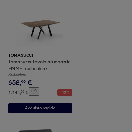
TOMASUCCI
Tomasucci Tavolo allungabile
EMME multicolore
Multicolore
658
,
€
99
1
.
144
,
€
00
-
42
%
Acquisto rapido