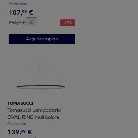
Multicolore
107
,
€
99
204
,
€
00
-
47
%
Acquisto rapido
TOMASUCCI
Tomasucci Lampadario
OVAL RING multicolore
Multicolore
139
,
€
99