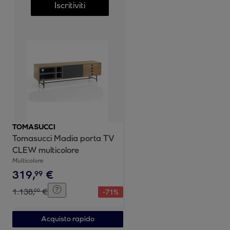
Iscritiviti
TOMASUCCI
Tomasucci Madia porta TV
CLEW multicolore
Multicolore
319
,
€
99
1
.
138
,
€
00
-
71
%
Acquisto rapido