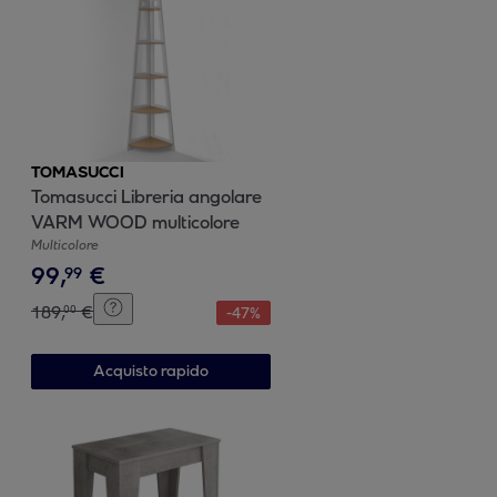
TOMASUCCI
Tomasucci Libreria angolare
VARM WOOD multicolore
Multicolore
99
,
€
99
189
,
€
00
-
47
%
Acquisto rapido