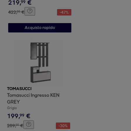
219
,
€
99
422
,
€
00
-
47
%
Acquisto rapido
TOMASUCCI
Tomasucci Ingresso KEN
GREY
Grigio
199
,
€
99
289
,
€
00
-
30
%