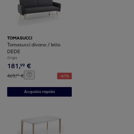
TOMASUCCI
Tomasucci divano / letto
DEDE
Grigio
181
,
€
99
469
,
€
00
-
61
%
Acquisto rapido