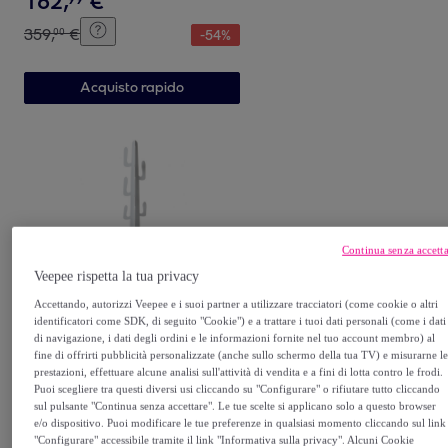
162
,
€
359
,
€
00
-
54
%
Acquisto rapido
Continua senza accett
Veepee rispetta la tua privacy
TOMASUCCI
Accettando, autorizzi Veepee e i suoi partner a utilizzare tracciatori (come cookie o altri
TOMASUCCI APPENDIABITI
identificatori come SDK, di seguito "Cookie") e a trattare i tuoi dati personali (come i dati
"MEXICO WHITE" bianco
di navigazione, i dati degli ordini e le informazioni fornite nel tuo account membro) al
fine di offrirti pubblicità personalizzate (anche sullo schermo della tua TV) e misurarne l
Bianco
prestazioni, effettuare alcune analisi sull'attività di vendita e a fini di lotta contro le frodi.
78
,
€
99
Puoi scegliere tra questi diversi usi cliccando su "Configurare" o rifiutare tutto cliccando
sul pulsante "Continua senza accettare". Le tue scelte si applicano solo a questo browser
159
,
€
00
-
50
%
e/o dispositivo. Puoi modificare le tue preferenze in qualsiasi momento cliccando sul link
"Configurare" accessibile tramite il link "Informativa sulla privacy". Alcuni Cookie