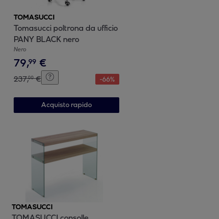
TOMASUCCI
Tomasucci poltrona da ufficio
PANY BLACK nero
Nero
79
,
€
99
237
,
€
00
-
66
%
Acquisto rapido
TOMASUCCI
TOMASUCCI consolle