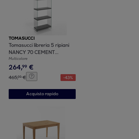
TOMASUCCI
Tomasucci libreria 5 ripiani
NANCY 70 CEMENT
multicolore
Multicolore
264
,
€
99
465
,
€
00
-
43
%
Acquisto rapido