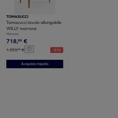
TOMASUCCI
Tomasucci tavolo allungabile
WILLY marrone
Marrone
718
,
€
99
1
.
053
,
€
00
-
31
%
Acquisto rapido