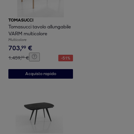
TOMASUCCI
Tomasucci tavolo allungabile
VARM multicolore
Multicolore
703
,
€
99
1
.
459
,
€
00
-
51
%
Acquisto rapido