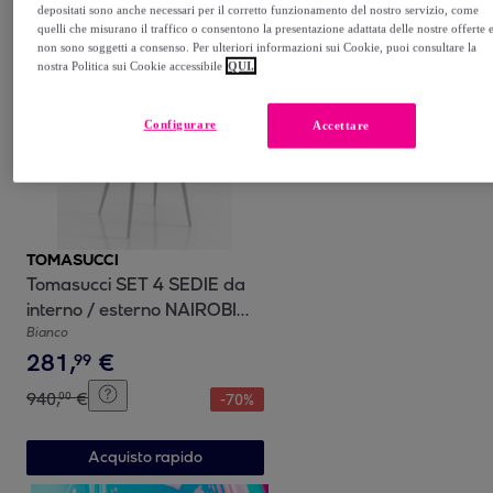
depositati sono anche necessari per il corretto funzionamento del nostro servizio, come
Acquisto rapido
quelli che misurano il traffico o consentono la presentazione adattata delle nostre offerte 
non sono soggetti a consenso. Per ulteriori informazioni sui Cookie, puoi consultare la
nostra Politica sui Cookie accessibile
QUI.
Configurare
Accettare
TOMASUCCI
Tomasucci SET 4 SEDIE da
interno / esterno NAIROBI
WHITE bianco
Bianco
281
,
€
99
940
,
€
00
-
70
%
Acquisto rapido