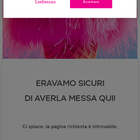
Configurare
Accettare
ERAVAMO SICURI
DI AVERLA MESSA QUI!
Ci spiace, la pagina richiesta è introvabile.