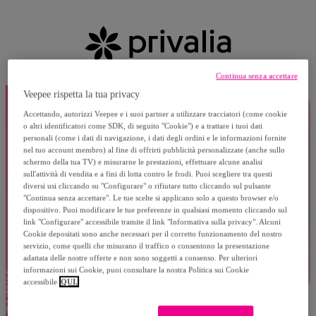
Continua senza accettare
Veepee rispetta la tua privacy
Accettando, autorizzi Veepee e i suoi partner a utilizzare tracciatori (come cookie
o altri identificatori come SDK, di seguito "Cookie") e a trattare i tuoi dati
personali (come i dati di navigazione, i dati degli ordini e le informazioni fornite
nel tuo account membro) al fine di offrirti pubblicità personalizzate (anche sullo
schermo della tua TV) e misurarne le prestazioni, effettuare alcune analisi
sull'attività di vendita e a fini di lotta contro le frodi. Puoi scegliere tra questi
diversi usi cliccando su "Configurare" o rifiutare tutto cliccando sul pulsante
"Continua senza accettare". Le tue scelte si applicano solo a questo browser e/o
dispositivo. Puoi modificare le tue preferenze in qualsiasi momento cliccando sul
link "Configurare" accessibile tramite il link "Informativa sulla privacy". Alcuni
Cookie depositati sono anche necessari per il corretto funzionamento del nostro
servizio, come quelli che misurano il traffico o consentono la presentazione
adattata delle nostre offerte e non sono soggetti a consenso. Per ulteriori
informazioni sui Cookie, puoi consultare la nostra Politica sui Cookie
accessibile
QUI.