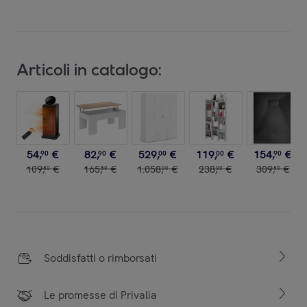
Articoli in catalogo:
54
,
€
82
,
€
529
,
€
119
,
€
154
,
€
90
90
00
00
90
109
,
€
165
,
€
1
.
058
,
€
238
,
€
309
,
€
80
80
00
00
80
Soddisfatti o rimborsati
Le promesse di Privalia