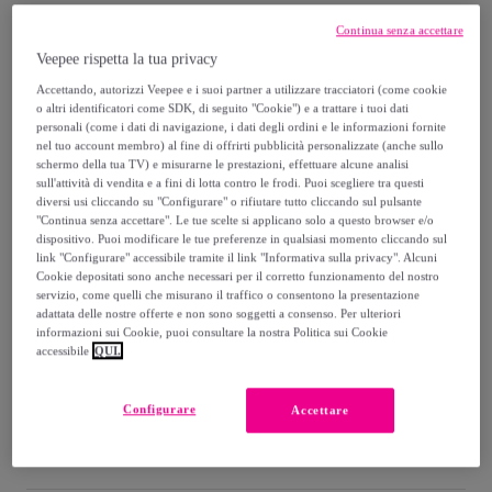
18
,
€
90
Continua senza accettare
Veepee rispetta la tua privacy
37
,
€
80
-
50
%
Accettando, autorizzi Veepee e i suoi partner a utilizzare tracciatori (come cookie
o altri identificatori come SDK, di seguito "Cookie") e a trattare i tuoi dati
personali (come i dati di navigazione, i dati degli ordini e le informazioni fornite
Venduto da
Megaofferte.net
nel tuo account membro) al fine di offrirti pubblicità personalizzate (anche sullo
schermo della tua TV) e misurarne le prestazioni, effettuare alcune analisi
sull'attività di vendita e a fini di lotta contro le frodi. Puoi scegliere tra questi
diversi usi cliccando su "Configurare" o rifiutare tutto cliccando sul pulsante
"Continua senza accettare". Le tue scelte si applicano solo a questo browser e/o
dispositivo. Puoi modificare le tue preferenze in qualsiasi momento cliccando sul
Consegna
link "Configurare" accessibile tramite il link "Informativa sulla privacy". Alcuni
Cookie depositati sono anche necessari per il corretto funzionamento del nostro
Spedizione gratuita
servizio, come quelli che misurano il traffico o consentono la presentazione
adattata delle nostre offerte e non sono soggetti a consenso. Per ulteriori
informazioni sui Cookie, puoi consultare la nostra Politica sui Cookie
Consegna: tra il
16/08
e il
19/08
accessibile
QUI.
Configurare
Come funziona?
Accettare