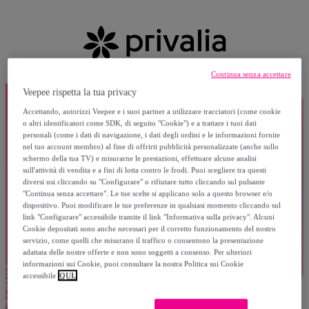
Continua senza accettare
Veepee rispetta la tua privacy
Accettando, autorizzi Veepee e i suoi partner a utilizzare tracciatori (come cookie
o altri identificatori come SDK, di seguito "Cookie") e a trattare i tuoi dati
personali (come i dati di navigazione, i dati degli ordini e le informazioni fornite
nel tuo account membro) al fine di offrirti pubblicità personalizzate (anche sullo
schermo della tua TV) e misurarne le prestazioni, effettuare alcune analisi
sull'attività di vendita e a fini di lotta contro le frodi. Puoi scegliere tra questi
diversi usi cliccando su "Configurare" o rifiutare tutto cliccando sul pulsante
"Continua senza accettare". Le tue scelte si applicano solo a questo browser e/o
dispositivo. Puoi modificare le tue preferenze in qualsiasi momento cliccando sul
link "Configurare" accessibile tramite il link "Informativa sulla privacy". Alcuni
Cookie depositati sono anche necessari per il corretto funzionamento del nostro
servizio, come quelli che misurano il traffico o consentono la presentazione
adattata delle nostre offerte e non sono soggetti a consenso. Per ulteriori
informazioni sui Cookie, puoi consultare la nostra Politica sui Cookie
accessibile
QUI.