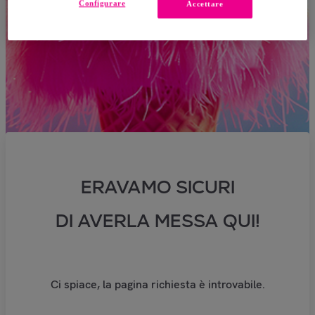
Configurare
Accettare
ERAVAMO SICURI
DI AVERLA MESSA QUI!
Ci spiace, la pagina richiesta è introvabile.