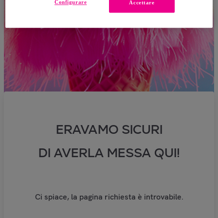
Configurare
Accettare
ERAVAMO SICURI
DI AVERLA MESSA QUI!
Ci spiace, la pagina richiesta è introvabile.