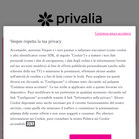
Continua senza accettare
Veepee rispetta la tua privacy
Accettando, autorizzi Veepee e i suoi partner a utilizzare tracciatori (come cookie
o altri identificatori come SDK, di seguito "Cookie") e a trattare i tuoi dati
personali (come i dati di navigazione, i dati degli ordini e le informazioni fornite
nel tuo account membro) al fine di offrirti pubblicità personalizzate (anche sullo
schermo della tua TV) e misurarne le prestazioni, effettuare alcune analisi
sull'attività di vendita e a fini di lotta contro le frodi. Puoi scegliere tra questi
diversi usi cliccando su "Configurare" o rifiutare tutto cliccando sul pulsante
"Continua senza accettare". Le tue scelte si applicano solo a questo browser e/o
dispositivo. Puoi modificare le tue preferenze in qualsiasi momento cliccando sul
link "Configurare" accessibile tramite il link "Informativa sulla privacy". Alcuni
Cookie depositati sono anche necessari per il corretto funzionamento del nostro
servizio, come quelli che misurano il traffico o consentono la presentazione
adattata delle nostre offerte e non sono soggetti a consenso. Per ulteriori
informazioni sui Cookie, puoi consultare la nostra Politica sui Cookie
accessibile
QUI.