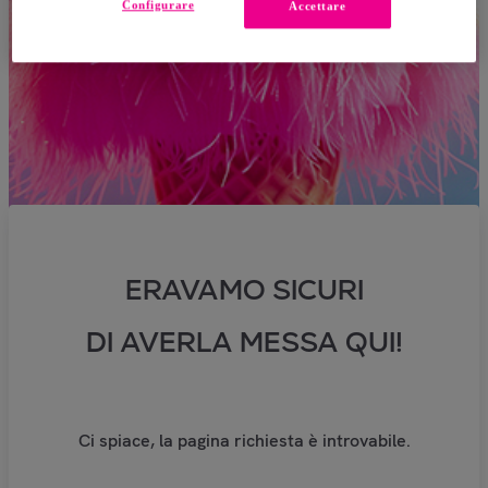
Configurare
Accettare
ERAVAMO SICURI
DI AVERLA MESSA QUI!
Ci spiace, la pagina richiesta è introvabile.