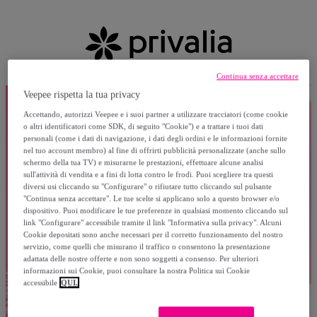
Continua senza accettare
Veepee rispetta la tua privacy
Accettando, autorizzi Veepee e i suoi partner a utilizzare tracciatori (come cookie
o altri identificatori come SDK, di seguito "Cookie") e a trattare i tuoi dati
personali (come i dati di navigazione, i dati degli ordini e le informazioni fornite
nel tuo account membro) al fine di offrirti pubblicità personalizzate (anche sullo
schermo della tua TV) e misurarne le prestazioni, effettuare alcune analisi
sull'attività di vendita e a fini di lotta contro le frodi. Puoi scegliere tra questi
diversi usi cliccando su "Configurare" o rifiutare tutto cliccando sul pulsante
"Continua senza accettare". Le tue scelte si applicano solo a questo browser e/o
dispositivo. Puoi modificare le tue preferenze in qualsiasi momento cliccando sul
link "Configurare" accessibile tramite il link "Informativa sulla privacy". Alcuni
Cookie depositati sono anche necessari per il corretto funzionamento del nostro
servizio, come quelli che misurano il traffico o consentono la presentazione
adattata delle nostre offerte e non sono soggetti a consenso. Per ulteriori
informazioni sui Cookie, puoi consultare la nostra Politica sui Cookie
accessibile
QUI.