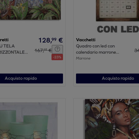
128
,
€
99
etti
Vacchetti
SU TELA
Quadro con led con
167
,
€
3
69
RIZZONTALE
calendario marrone
-
23
%
X90
rettangolare cm30x50x1,8
Marrone
Acquisto rapido
Acquisto rapido