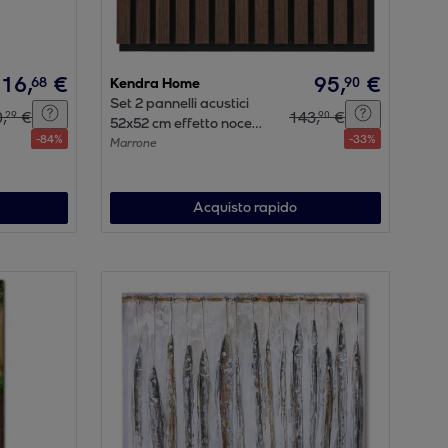
16
,
€
95
,
€
68
90
Kendra Home
Set 2 pannelli acustici
0
,
€
143
,
€
29
90
52x52 cm effetto noce
-
84
%
-
33
%
scuro
Marrone
Acquisto rapido