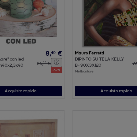
8
,
€
40
Mauro Ferretti
are" con led
DIPINTO SU TELA KELLY -
26
,
€
7
22
cm40x2,3x40
B- 90X3X120
-
67
%
Multicolore
Acquisto rapido
Acquisto rapido