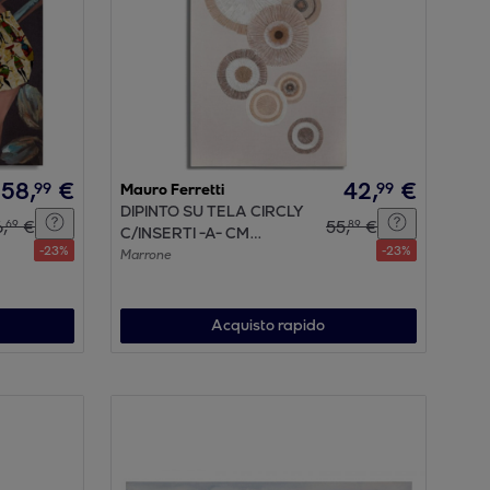
58
,
€
42
,
€
99
99
Mauro Ferretti
DIPINTO SU TELA CIRCLY
6
,
€
55
,
€
69
89
C/INSERTI -A- CM
-
23
%
-
23
%
50X3,2X100
Marrone
Acquisto rapido