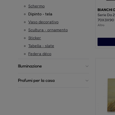
Schermo
BIANCHI 
Dipinto - tela
Serie Da 2
70X3X90 C
Vaso decorativo
70X90X3cm
Altro
Scultura - ornamento
Altro - Bia
Decori Ca
Sticker
Compleme
Tabella - slate
Federa déco
Illuminazione
Profumi per la casa