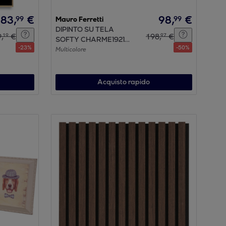
83
,
€
98
,
€
99
99
Mauro Ferretti
DIPINTO SU TELA
9
,
€
198
,
€
19
97
SOFTY CHARME1921
-
23
%
-
50
%
MULTICOLORE
Multicolore
Acquisto rapido