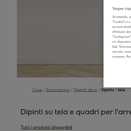
Veepee risp
Accettando, au
"Cookie") e a 
account membro
effettuare alcu
"Configurare" 
e/o dispositiv
link "Informa
servizio, come
consenso. Per 
Casa
/
Decorazione
/
Oggetti deco
/
Dipinto - tela
Dipinti su tela e quadri per l'a
Tutti i prodotti disponibili