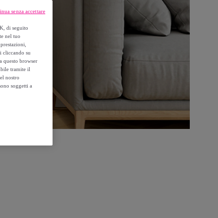
inua senza accettare
K, di seguito
te nel tuo
prestazioni,
si cliccando su
o a questo browser
ile tramite il
el nostro
sono soggetti a