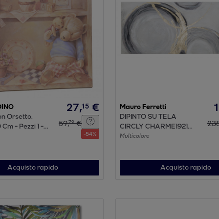
27
,
€
15
DINO
Mauro Ferretti
n Orsetto.
DIPINTO SU TELA
59
,
€
23
79
 Cm - Pezzi 1 -
CIRCLY CHARME1921
-
54
%
 - Colore:
MULTIXOLORE
Multicolore
anchi Dino -
tografie
Acquisto rapido
Acquisto rapido