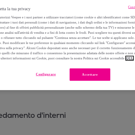
Cont
etta la tua privacy
torizzi Veepee e i suoi partner a utilizzare tracciatori (come cookie o altri identificatori come SD
trattare i tuoi dati personali (come i dati di navigazione, i dati degli ordini e le informazioni forni
) al fine di offrirti pubblicità personalizzate (anche sullo schermo della tua TV) e misurarne le 
ne analisi sull'attività di vendita e a fini di lotta contro le frodi. Puoi scegliere tra questi diversi u
o rifiutare tutto cliccando sul pulsante "Continua senza accettare". Le tue scelte si applicano sol
o. Puoi modificare le tue preferenze in qualsiasi momento cliccando sul link "Configurare" accessib
tiva sulla privacy". Alcuni Cookie depositati sono anche necessari per il corretto funzionamento d
 quelli che misurano il traffico o consentono la presentazione adattata delle nostre offerte e non 
ulteriori informazioni sui Cookie, puoi consultare la nostra Politica sui Cookie accessibile
QUI.
Configurare
Accettare
rredamento d'interni