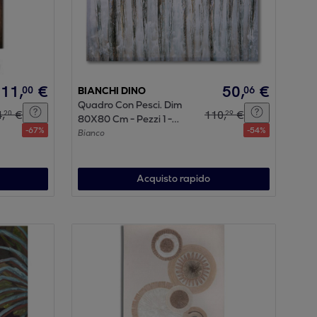
11
,
€
50
,
€
00
06
BIANCHI DINO
Quadro Con Pesci. Dim
4
,
€
110
,
€
20
29
80X80 Cm - Pezzi 1 -
-
67
%
-
54
%
80X80X3,5cm - Colore:
Bianco
Bianco - Bianchi Dino -
Decori Casa E
Complementi
Acquisto rapido