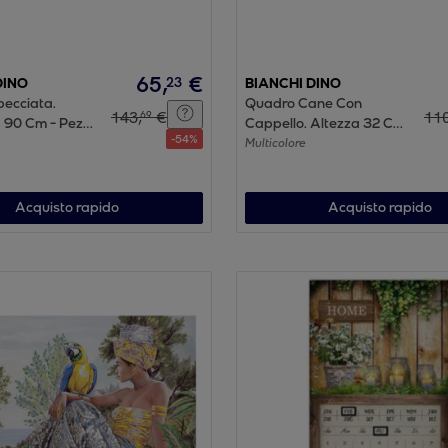
65
,
€
23
DINO
BIANCHI DINO
becciata.
Quadro Cane Con
143
,
€
11
69
 90 Cm - Pezzi
Cappello. Altezza 32 Cm
-
54
%
X3,5cm -
- Pezzi 1 - 27X32X3,5cm -
Multicolore
sa - Bianchi
Colore: Incolore - Bianchi
ori Casa E
Dino - Quadri/Fotografie
nti
Acquisto rapido
Acquisto rapido