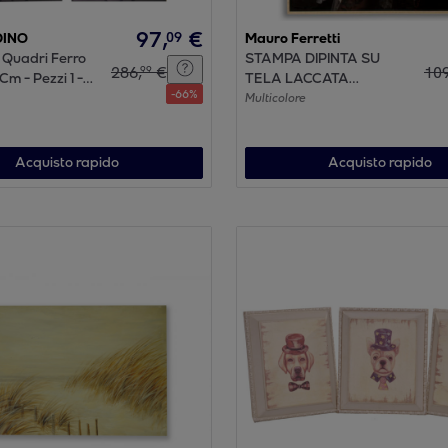
97
,
€
09
DINO
Mauro Ferretti
 Quadri Ferro
STAMPA DIPINTA SU
286
,
€
10
99
m - Pezzi 1 -
TELA LACCATA
-
66
%
 - Colore:
PERSIAN C/CORNICE -
Multicolore
nchi Dino -
B- CM 62X3,5X92
sa E
nti
Acquisto rapido
Acquisto rapido