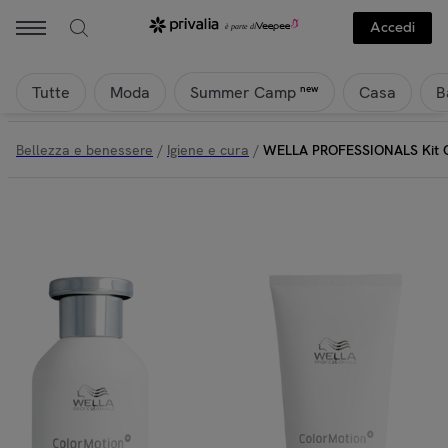
Wella - WELLA PROFESSIONALS Kit ColorMotion Shampoo 250ml +
Accedi
Tutte
Moda
Casa
B
new
Summer Camp
Bellezza e benessere
/
Igiene e cura
/
WELLA PROFESSIONALS Kit C