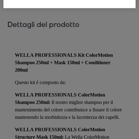
Dettagli del prodotto
WELLA PROFESSIONALS Kit ColorMotion
Shampoo 250ml + Mask 150ml + Conditioner
200ml
Questo kit è composto da:
WELLA PROFESSIONALS ColorMotion
Shampoo 250ml:
Il nostro miglior shampoo per il
mantenimento del colore contribuisce a fissare il colore
mantenendo la morbidezza e la lucentezza dei capelli.
WELLA PROFESSIONALS ColorMotion
Structure Mask 150ml:
La Wella ColorMotion