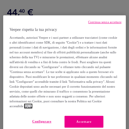
44
,
€
40
Continua senza accettare
62
,
€
20
Veepee rispetta la tua privacy
-
28
%
Accettando, autorizzi Veepee e i suoi partner a utilizzare tracciatori (come cookie
Venduto da
PENELOPE S.R.L.
o altri identificatori come SDK, di seguito "Cookie") e a trattare i tuoi dati
personali (come i dati di navigazione, i dati degli ordini e le informazioni fornite
nel tuo account membro) al fine di offrirti pubblicità personalizzate (anche sullo
schermo della tua TV) e misurarne le prestazioni, effettuare alcune analisi
sull'attività di vendita e a fini di lotta contro le frodi. Puoi scegliere tra questi
diversi usi cliccando su "Configurare" o rifiutare tutto cliccando sul pulsante
Consegna
"Continua senza accettare". Le tue scelte si applicano solo a questo browser e/o
dispositivo. Puoi modificare le tue preferenze in qualsiasi momento cliccando sul
link "Configurare" accessibile tramite il link "Informativa sulla privacy". Alcuni
Spedizione gratuita
Cookie depositati sono anche necessari per il corretto funzionamento del nostro
servizio, come quelli che misurano il traffico o consentono la presentazione
adattata delle nostre offerte e non sono soggetti a consenso. Per ulteriori
Consegna: tra il
12/08
e il
15/08
informazioni sui Cookie, puoi consultare la nostra Politica sui Cookie
accessibile
QUI.
Come funziona?
Configurare
Accettare