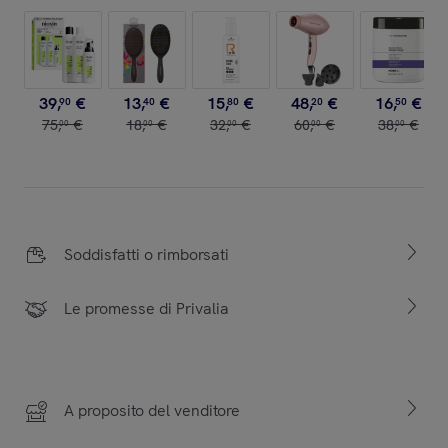
39
,
€
13
,
€
15
,
€
48
,
€
16
,
€
90
40
80
20
50
75
,
€
18
,
€
32
,
€
60
,
€
38
,
€
00
00
00
00
00
Soddisfatti o rimborsati
Le promesse di Privalia
A proposito del venditore