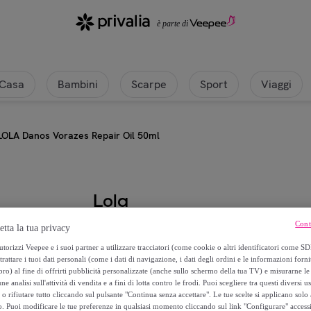
Casa
Bambini
Scarpe
Sport
Viaggi
LOLA Danos Vorazes Repair Oil 50ml
Lola
Cont
etta la tua privacy
LOLA Danos Vorazes Repair Oil 5
torizzi Veepee e i suoi partner a utilizzare tracciatori (come cookie o altri identificatori come SD
trattare i tuoi dati personali (come i dati di navigazione, i dati degli ordini e le informazioni forni
9
,
€
80
) al fine di offrirti pubblicità personalizzate (anche sullo schermo della tua TV) e misurarne le 
ne analisi sull'attività di vendita e a fini di lotta contro le frodi. Puoi scegliere tra questi diversi u
o rifiutare tutto cliccando sul pulsante "Continua senza accettare". Le tue scelte si applicano sol
13
,
€
00
o. Puoi modificare le tue preferenze in qualsiasi momento cliccando sul link "Configurare" accessib