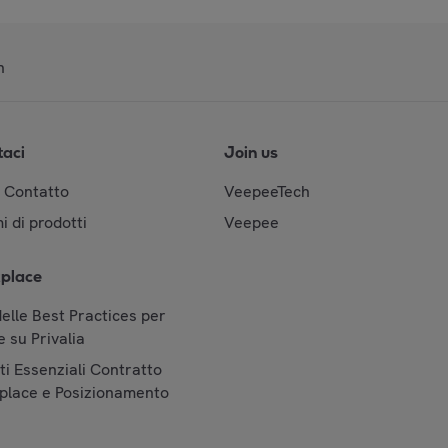
n
taci
Join us
& Contatto
VeepeeTech
i di prodotti
Veepee
place
elle Best Practices per
 su Privalia
i Essenziali Contratto
place e Posizionamento