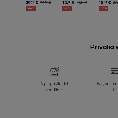
39
,
€
13
,
€
15
,
€
90
75
,
€
40
18
,
€
80
32
,
00
00
-
46
%
-
25
%
-
50
%
Privalia 
A proposito del
Pagamento 
venditore
10