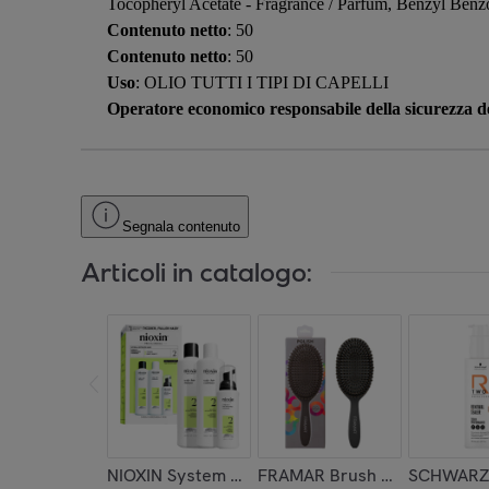
Tocopheryl Acetate - Fragrance / Parfum, Benzyl Benzo
Contenuto netto
: 50
Contenuto netto
: 50
Uso
: OLIO TUTTI I TIPI DI CAPELLI
Operatore economico responsabile della sicurezza de
Segnala contenuto
Articoli in catalogo:
NIOXIN System Kit 2 Capelli Naturali Con Assot
FRAMAR Brush Polish Black
SCHWARZK