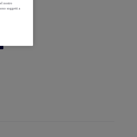
el nostro
sono soggetti a
ml