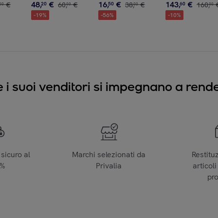
48
,
€
16
,
€
143
,
€
€
20
60
,
€
50
38
,
€
60
160
,
00
00
00
00
-
19
%
-
56
%
-
10
%
e i suoi venditori si impegnano a render
sicuro al
Marchi selezionati da
Restitu
0%
Privalia
articoli
pr