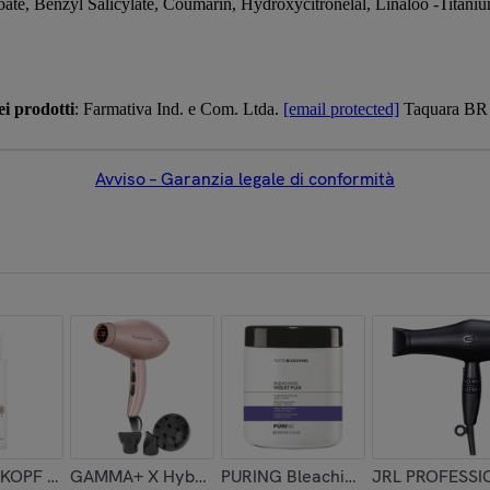
ate, Benzyl Salicylate, Coumarin, Hydroxycitronelal, Linaloo -Titani
i prodotti
: Farmativa Ind. e Com. Ltda.
[email protected]
Taquara BR 2
Avviso – Garanzia legale di conformità
tigliamento Avanzanto
OPF Bonacure R Two Renewal Sealer 145ml
GAMMA+ X Hybrid Compact Phon Professional Pink
PURING Bleaching Violet Plex 9 T
JRL PROFESSION