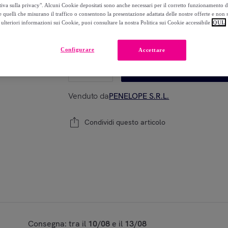
-
24
%
tiva sulla privacy". Alcuni Cookie depositati sono anche necessari per il corretto funzionamento d
 quelli che misurano il traffico o consentono la presentazione adattata delle nostre offerte e non 
ulteriori informazioni sui Cookie, puoi consultare la nostra Politica sui Cookie accessibile
QUI.
Modello:
LOLA Danos Vorazes Repair Oil 50
Configurare
Accettare
1
Aggiungi al carrello
Venduto da
PENELOPE S.R.L.
Condividi questo articolo
Consegna: tra il
10/08
e il
13/08