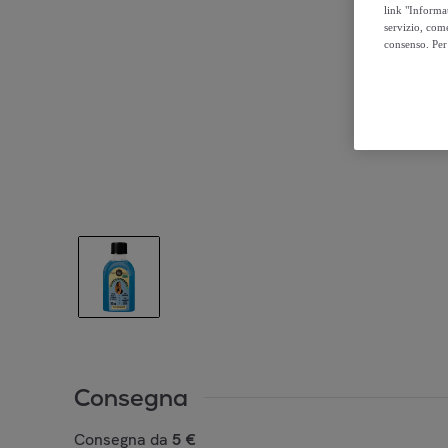
link "Informa
servizio, come
consenso. Per 
Consegna
Consegna da
5 €