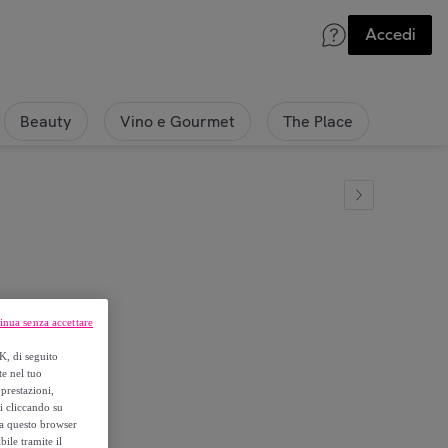
Accedi
Beauty
Vino e Gourmet
The Place
inua senza accettare
0ml
K, di seguito
te nel tuo
prestazioni,
si cliccando su
o a questo browser
ile tramite il