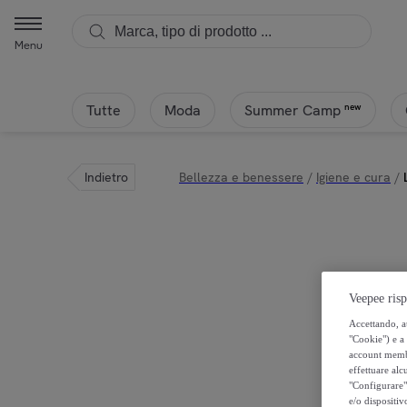
Menu
Tutte
Moda
new
Summer Camp
Indietro
Bellezza e benessere
/
Igiene e cura
/
Veepee risp
Accettando, au
"Cookie") e a 
account membro
effettuare alcu
"Configurare" 
e/o dispositiv