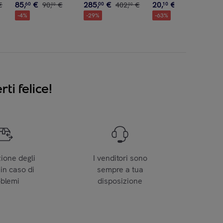
85
,
€
285
,
€
20
,
€
€
60
90
,
€
00
402
,
€
10
55
,
€
00
00
00
-
4
%
-
29
%
-
63
%
ti felice!
zione degli
I venditori sono
 in caso di
sempre a tua
oblemi
disposizione