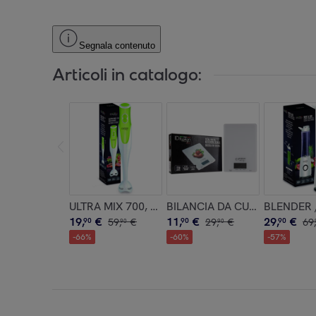
Segnala contenuto
Articoli in catalogo:
ULTRA MIX 700, 700w
BILANCIA DA CUCINA DIGITA
BLENDER /
19
,
€
11
,
€
29
,
€
90
59
,
€
90
29
,
€
90
69
,
90
90
-
66
%
-
60
%
-
57
%