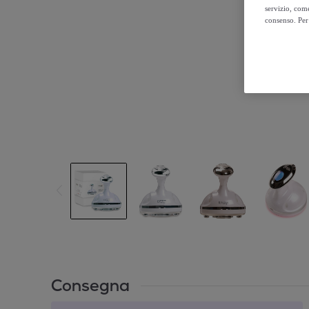
servizio, come
consenso. Per 
Consegna