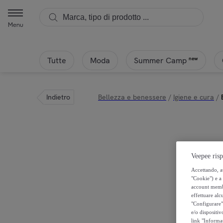
Menu
Tutte
Moda
new
Summer Camp
Indietro
Bellezza e benessere
/
Igiene e cura
/
Veepee risp
Accettando, au
"Cookie") e a 
account membro
effettuare alcu
"Configurare" 
e/o dispositiv
link "Informa