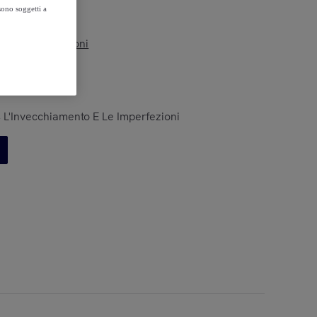
sono soggetti a
vedi le condizioni
,
, L'Invecchiamento E Le Imperfezioni