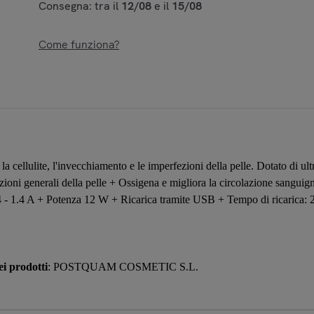
Consegna: tra il
12/08
e il
15/08
Come funziona?
a cellulite, l'invecchiamento e le imperfezioni della pelle. Dotato di ul
izioni generali della pelle + Ossigena e migliora la circolazione sangu
 - 1.4 A + Potenza 12 W + Ricarica tramite USB + Tempo di ricarica: 2
i prodotti
: POSTQUAM COSMETIC S.L.