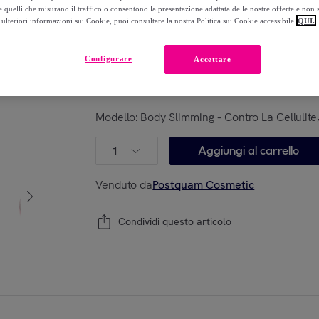
-
9
%
 quelli che misurano il traffico o consentono la presentazione adattata delle nostre offerte e non 
ulteriori informazioni sui Cookie, puoi consultare la nostra Politica sui Cookie accessibile
QUI.
Recupero del tuo vecchio prodotto possibile
Configurare
Accettare
Modello:
Body Slimming - Contro La Cellulite
1
Aggiungi al carrello
Venduto da
Postquam Cosmetic
Condividi questo articolo