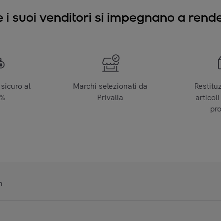
e i suoi venditori si impegnano a render
sicuro al
Marchi selezionati da
Restitu
0%
Privalia
articoli
pr
n