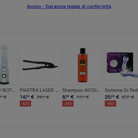
Avviso – Garanzia legale di conformità
LE TOTALE
 BOTTIGLIA PORTATILE, 260w
PIASTRA LASER CERAMICA 9500
Shampoo All'Olio Di Argan 225 Ml.
Sistema Di Ped
14
,
€
8
,
€
25
,
€
€
99
39
,
€
99
11
,
€
99
47
,
€
90
90
90
90
-
62
%
-
24
%
-
45
%