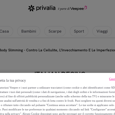
Casa
Bambini
Scarpe
Sport
Viaggi
Body Slimming - Contro La Cellulite, L'Invecchiamento E Le Imperfezio
ITALIAN DESING
Cont
etta la tua privacy
Body Slimming - Contro La Cellulit
torizzi Veepee e i suoi partner a utilizzare tracciatori (come cookie o altri identificatori come SD
trattare i tuoi dati personali (come i dati di navigazione, i dati degli ordini e le informazioni forni
) al fine di offrirti pubblicità personalizzate (anche sullo schermo della tua TV) e misurarne le 
99
,
€
99
ne analisi sull'attività di vendita e a fini di lotta contro le frodi. Puoi scegliere tra questi diversi u
o rifiutare tutto cliccando sul pulsante "Continua senza accettare". Le tue scelte si applicano sol
o. Puoi modificare le tue preferenze in qualsiasi momento cliccando sul link "Configurare" accessib
109
,
€
90
tiva sulla privacy". Alcuni Cookie depositati sono anche necessari per il corretto funzionamento d