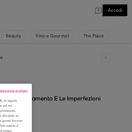
Accedi
Beauty
Vino e Gourmet
The Place
ni
inua senza accettare
e, L'Invecchiamento E Le Imperfezioni
K, di seguito
te nel tuo
prestazioni,
si cliccando su
o a questo browser
ile tramite il
el nostro