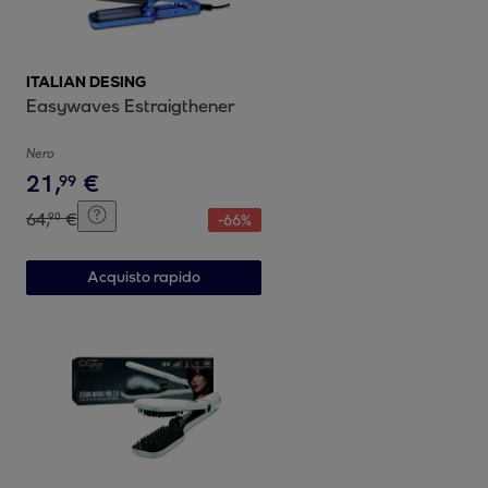
ITALIAN DESING
Easywaves Estraigthener
Nero
21
,
€
99
64
,
€
90
-
66
%
Acquisto rapido