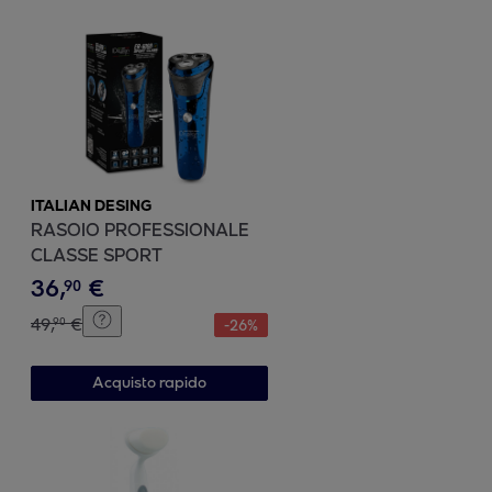
ITALIAN DESING
RASOIO PROFESSIONALE
CLASSE SPORT
36
,
€
90
49
,
€
90
-
26
%
Acquisto rapido