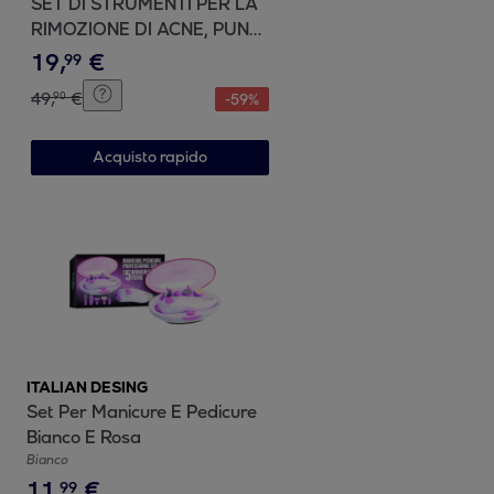
SET DI STRUMENTI PER LA
RIMOZIONE DI ACNE, PUNTI
NERI E COMEDONI
19
,
€
99
49
,
€
90
-
59
%
Acquisto rapido
ITALIAN DESING
Set Per Manicure E Pedicure
Bianco E Rosa
Bianco
11
,
€
99