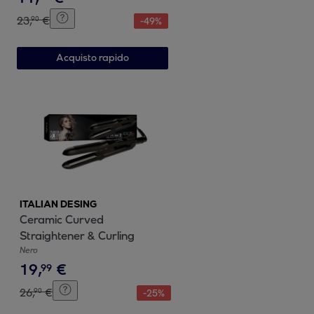
23
,
€
90
-
49
%
Acquisto rapido
ITALIAN DESING
Ceramic Curved
Straightener & Curling
Nero
19
,
€
99
26
,
€
90
-
25
%