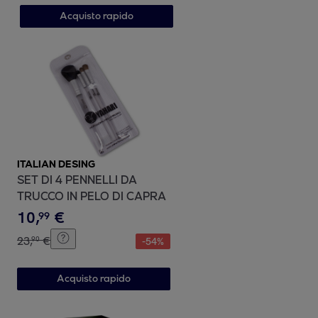
Acquisto rapido
ITALIAN DESING
SET DI 4 PENNELLI DA
TRUCCO IN PELO DI CAPRA
10
,
€
99
23
,
€
90
-
54
%
Acquisto rapido