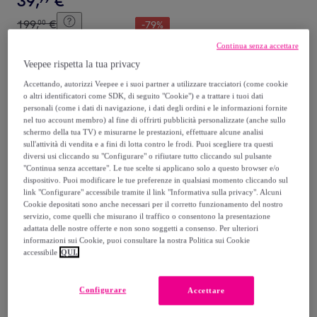
39
,
€
199
,
€
00
-
79
%
Continua senza accettare
Acquisto rapido
Veepee rispetta la tua privacy
Accettando, autorizzi Veepee e i suoi partner a utilizzare tracciatori (come cookie
o altri identificatori come SDK, di seguito "Cookie") e a trattare i tuoi dati
personali (come i dati di navigazione, i dati degli ordini e le informazioni fornite
nel tuo account membro) al fine di offrirti pubblicità personalizzate (anche sullo
schermo della tua TV) e misurarne le prestazioni, effettuare alcune analisi
sull'attività di vendita e a fini di lotta contro le frodi. Puoi scegliere tra questi
diversi usi cliccando su "Configurare" o rifiutare tutto cliccando sul pulsante
"Continua senza accettare". Le tue scelte si applicano solo a questo browser e/o
dispositivo. Puoi modificare le tue preferenze in qualsiasi momento cliccando sul
link "Configurare" accessibile tramite il link "Informativa sulla privacy". Alcuni
Cookie depositati sono anche necessari per il corretto funzionamento del nostro
ITALIAN DESING
servizio, come quelli che misurano il traffico o consentono la presentazione
Epilatore Profesionale 24 X
adattata delle nostre offerte e non sono soggetti a consenso. Per ulteriori
17 X 5 Cm
informazioni sui Cookie, puoi consultare la nostra Politica sui Cookie
accessibile
QUI.
Incolore
32
,
€
90
Configurare
Accettare
39
,
€
90
-
17
%