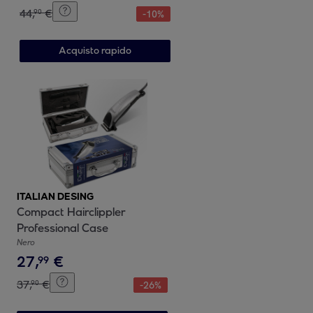
44
,
€
90
-
10
%
Acquisto rapido
ITALIAN DESING
Compact Hairclippler
Professional Case
Nero
27
,
€
99
37
,
€
90
-
26
%