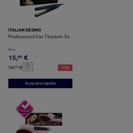
ITALIAN DESING
Professional Iria Titanium Xs
Nero
15
,
€
99
54
,
€
90
-
70
%
Acquisto rapido