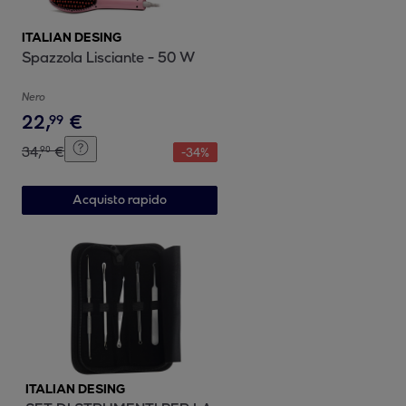
ITALIAN DESING
Spazzola Lisciante - 50 W
Nero
22
,
€
99
34
,
€
90
-
34
%
Acquisto rapido
ITALIAN DESING