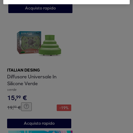
Acquisto rapido
ITALIAN DESING
Diffusore Universale In
Silicone Verde
verde
15
,
€
99
19
,
€
90
-
19
%
Acquisto rapido