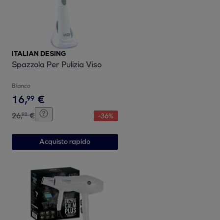
ITALIAN DESING
Spazzola Per Pulizia Viso
Bianco
16
,
€
99
26
,
€
90
-
36
%
Acquisto rapido