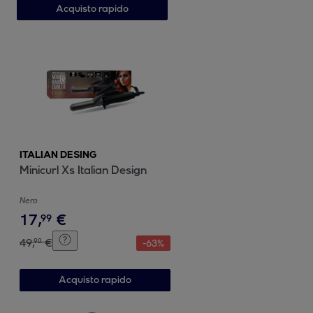
Acquisto rapido
ITALIAN DESING
Minicurl Xs Italian Design
Nero
17
,
€
99
49
,
€
90
-
63
%
Acquisto rapido