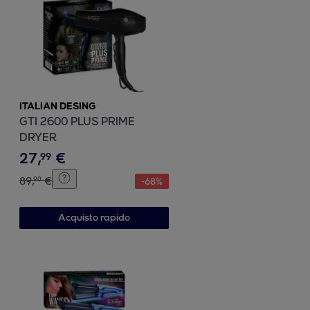
ITALIAN DESING
GTI 2600 PLUS PRIME
DRYER
27
,
€
99
89
,
€
90
-
68
%
Acquisto rapido