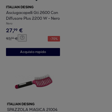
ITALIAN DESING
Asciugacapelli Gti 2600 Con
Diffusore Plus 2200 W - Nero
Nero
27
,
€
99
93
,
€
50
-
70
%
Acquisto rapido
ITALIAN DESING
SPAZZOLA MAGICA 21004