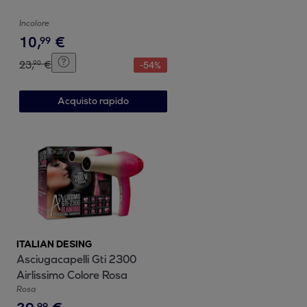
Incolore
10
,
€
99
23
,
€
90
-
54
%
Acquisto rapido
ITALIAN DESING
Asciugacapelli Gti 2300
Airlissimo Colore Rosa
Rosa
99