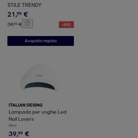
STILE TRENDY
21
,
€
99
39
,
€
90
-
44
%
Acquisto rapido
ITALIAN DESING
Lampada per unghie Led
Nail Lovers
Nero
39
,
€
99