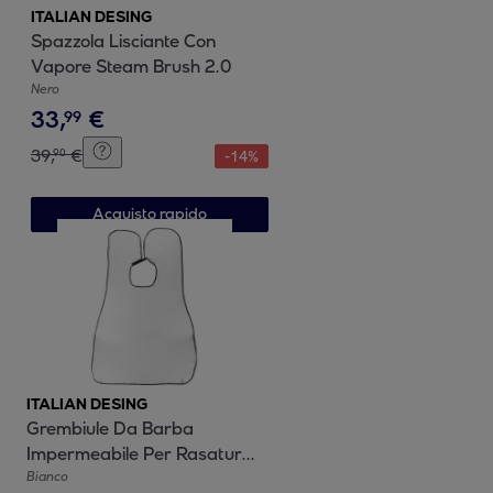
ITALIAN DESING
Spazzola Lisciante Con
Vapore Steam Brush 2.0
Nero
33
,
€
99
39
,
€
90
-
14
%
Acquisto rapido
ITALIAN DESING
Grembiule Da Barba
Impermeabile Per Rasatura
E Rifinitura - 2 Ventose -
Bianco