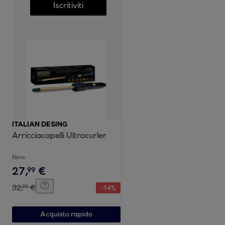
Iscritiviti
ITALIAN DESING
Arricciacapelli Ultracurler
Nero
27
,
€
99
32
,
€
90
-
14
%
Acquisto rapido