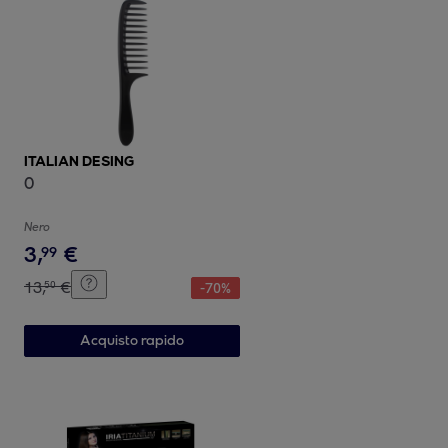
ITALIAN DESING
0
Nero
3
,
€
99
13
,
€
50
-
70
%
Acquisto rapido