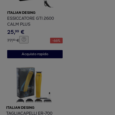
ITALIAN DESING
ESSICCATORE GTI 2600
CALM PLUS
25
,
€
99
77
,
€
80
-
66
%
Acquisto rapido
ITALIAN DESING
TAGLIACAPELLI ER-700