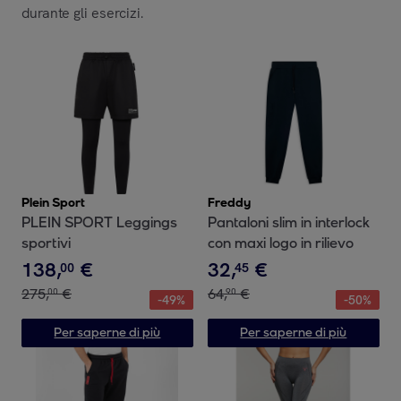
durante gli esercizi.
Plein Sport
Freddy
PLEIN SPORT Leggings
Pantaloni slim in interlock
sportivi
con maxi logo in rilievo
138
,
€
32
,
€
00
45
275
,
€
64
,
€
00
90
-
49
%
-
50
%
Per saperne di più
Per saperne di più