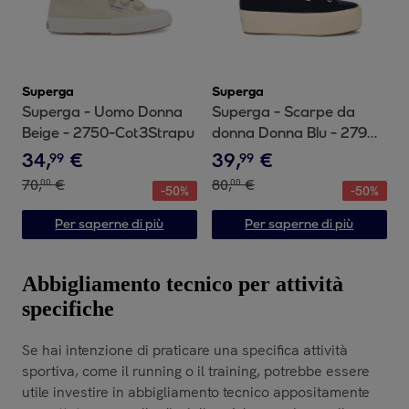
Superga
Superga
Superga - Uomo Donna
Superga - Scarpe da
Beige - 2750-Cot3Strapu
donna Donna Blu - 2790
PLATFORM
34
,
€
39
,
€
99
99
70
,
€
80
,
€
00
00
-
50
%
-
50
%
Per saperne di più
Per saperne di più
Abbigliamento tecnico per attività
specifiche
Se hai intenzione di praticare una specifica attività
sportiva, come il running o il training, potrebbe essere
utile investire in abbigliamento tecnico appositamente