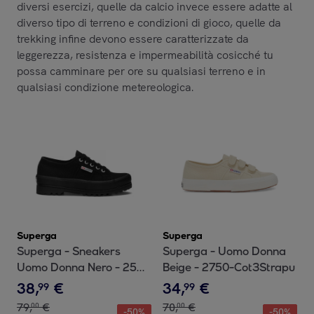
diversi esercizi, quelle da calcio invece essere adatte al
diverso tipo di terreno e condizioni di gioco, quelle da
trekking infine devono essere caratterizzate da
leggerezza, resistenza e impermeabilità cosicché tu
possa camminare per ore su qualsiasi terreno e in
qualsiasi condizione metereologica.
Superga
Superga
Superga - Sneakers
Superga - Uomo Donna
Uomo Donna Nero - 2555
Beige - 2750-Cot3Strapu
Alpina
38
,
€
34
,
€
99
99
79
,
€
70
,
€
00
00
-
50
%
-
50
%