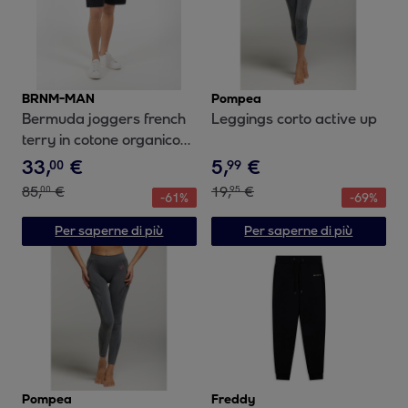
BRNM-MAN
Pompea
Bermuda joggers french
Leggings corto active up
terry in cotone organico
con tasche narrow fit
33
,
€
5
,
€
00
99
85
,
€
19
,
€
00
95
-
61
%
-
69
%
Per saperne di più
Per saperne di più
Pompea
Freddy