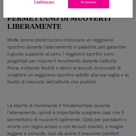
Configurare
Accettare
SCEGLI CAPI CHE TI
PERMETTANO DI MUOVERTI
LIBERAMENTE
Molte donne preferiscono indossare un reggiseno
sportivo durante l'allenamento in palestra, per garantire
il giusto supporto al seno. I reggiseni sportivi sono
progettati per ridurre il movimento durante l'attività
fisica, evitando fastidi o danni ai tessuti. Assicurati di
scegliere un reggiseno sportivo adatto alla tua taglia e al
livello di intensità dell'attività che pratichi.
La libertà di movimento è fondamentale durante
l'allenamento, quindi è importante scegliere capi che ti
permettano di muoverti agilmente. Opta per pantaloni o
shorts con taglio ampio o con tessuti elastici, e maglie
leggere e comode, così da avere il massimo comfort