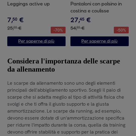
Leggings active up
Pantaloni con polsino in
costina e coulisse
7
,
€
27
,
€
50
45
25
,
€
54
,
€
00
90
-
70
%
-
50
%
Per saperne di più
Per saperne di più
Considera l'importanza delle scarpe
da allenamento
Le scarpe da allenamento sono uno degli elementi
principali dell'abbigliamento sportivo. Scegli il paio di
scarpe che si adatta meglio al tipo di attività fisica che
svolgi e che ti offra il giusto supporto e la giusta
ammortizzazione. Le scarpe da running, ad esempio,
devono essere dotate di un'ammortizzazione specifica
per ridurre l'impatto durante la corsa, quella da training
devono offrire stabilità e supporto per la pratica dei