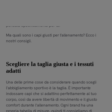
Quando si pratica attività sportiva è essenziale
indossare l'abbigliamento adeguato per garantire
comfort e prestazioni ottimali. Qualsiasi sia il tuo sport
preferito puoi trovare una vasta gamma di abbigliamento
pensato specificamente per te.
Ma quali sono i capi giusti per l’allenamento? Ecco i
nostri consigli.
Scegliere la taglia giusta e i tessuti
adatti
Una delle prime cose da considerare quando scegli
l'abbigliamento sportivo è la taglia. È importante
indossare capi che si adattino perfettamente al tuo
corpo, così da avere libertà di movimento e il giusto
comfort durante l'allenamento. Ogni brand ha una
propria tabella di misure, quindi ti consigliamo di