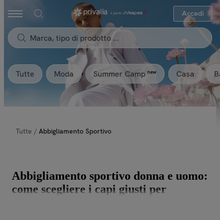
Accedi
Tutte
Moda
Casa
B
new
Summer Camp
Tutte
/
Abbigliamento Sportivo
Abbigliamento sportivo donna e uomo:
come scegliere i capi giusti per
l'allenamento