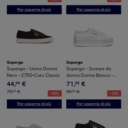
Per saperne di più
Per saperne di più
Superga
Superga
Superga - Uomo Donna
Superga - Scarpe da
Nero - 2750-Cotu Classic
donna Donna Bianco -
2790 Platform
44
,
€
71
,
€
99
99
75
,
€
80
,
€
00
00
-
40
%
-
10
%
Per saperne di più
Per saperne di più