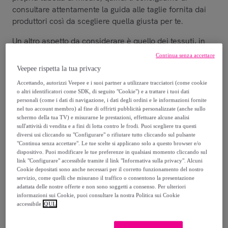
consultare attentamente la guida alle taglie fornita dai
produttori così da scegliere quella giusta per te.
Un altro aspetto da considerare è quello dei tessuti, in
quanto svolgono un ruolo fondamentale per assicurare
Continua senza accettare
un elevato livello di comfort e migliori prestazioni. Per
Veepee rispetta la tua privacy
una maggiore libertà di movimento la maggioranza dei
Accettando, autorizzi Veepee e i suoi partner a utilizzare tracciatori (come cookie
capi sportivi è realizzata anche con materiali elastici.
o altri identificatori come SDK, di seguito "Cookie") e a trattare i tuoi dati
personali (come i dati di navigazione, i dati degli ordini e le informazioni fornite
Per attività come la corsa o il fitness, ad esempio, è
nel tuo account membro) al fine di offrirti pubblicità personalizzate (anche sullo
consigliabile optare per tessuti traspiranti, che aiutino a
schermo della tua TV) e misurarne le prestazioni, effettuare alcune analisi
sull'attività di vendita e a fini di lotta contro le frodi. Puoi scegliere tra questi
regolare la temperatura corporea e mantenere la pelle
diversi usi cliccando su "Configurare" o rifiutare tutto cliccando sul pulsante
asciutta.
"Continua senza accettare". Le tue scelte si applicano solo a questo browser e/o
dispositivo. Puoi modificare le tue preferenze in qualsiasi momento cliccando sul
Per attività outdoor scegli capi impermeabili, versatili,
link "Configurare" accessibile tramite il link "Informativa sulla privacy". Alcuni
Cookie depositati sono anche necessari per il corretto funzionamento del nostro
traspiranti e leggeri che possano assicurarti il massimo
servizio, come quelli che misurano il traffico o consentono la presentazione
comfort durante l’attività e siano resistenti alle
adattata delle nostre offerte e non sono soggetti a consenso. Per ulteriori
informazioni sui Cookie, puoi consultare la nostra Politica sui Cookie
intemperie, proteggendo il tuo corpo dagli agenti esterni.
accessibile
QUI.