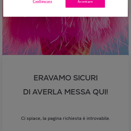
Configurare
Accettare
ERAVAMO SICURI
DI AVERLA MESSA QUI!
Ci spiace, la pagina richiesta è introvabile.