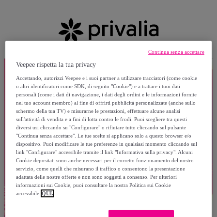
Continua senza accettare
Veepee rispetta la tua privacy
Accettando, autorizzi Veepee e i suoi partner a utilizzare tracciatori (come cookie
o altri identificatori come SDK, di seguito "Cookie") e a trattare i tuoi dati
personali (come i dati di navigazione, i dati degli ordini e le informazioni fornite
nel tuo account membro) al fine di offrirti pubblicità personalizzate (anche sullo
schermo della tua TV) e misurarne le prestazioni, effettuare alcune analisi
sull'attività di vendita e a fini di lotta contro le frodi. Puoi scegliere tra questi
diversi usi cliccando su "Configurare" o rifiutare tutto cliccando sul pulsante
"Continua senza accettare". Le tue scelte si applicano solo a questo browser e/o
dispositivo. Puoi modificare le tue preferenze in qualsiasi momento cliccando sul
link "Configurare" accessibile tramite il link "Informativa sulla privacy". Alcuni
Cookie depositati sono anche necessari per il corretto funzionamento del nostro
servizio, come quelli che misurano il traffico o consentono la presentazione
adattata delle nostre offerte e non sono soggetti a consenso. Per ulteriori
informazioni sui Cookie, puoi consultare la nostra Politica sui Cookie
accessibile
QUI.