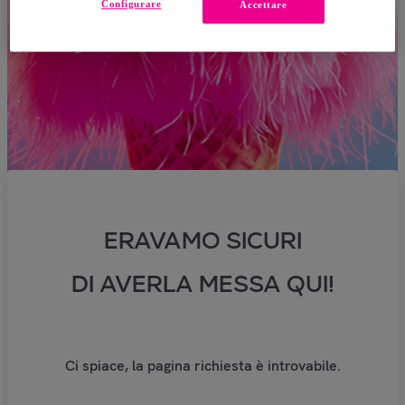
Configurare
Accettare
ERAVAMO SICURI
DI AVERLA MESSA QUI!
Ci spiace, la pagina richiesta è introvabile.