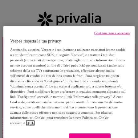
Continua senza accettare
Veepee rispetta la tua privacy
Accettando, autorizzi Veepee e i suoi partner a utilizzare tracciatori (come cookie
o altri identificatori come SDK, di seguito "Cookie") e a trattare i tuoi dati
personali (come i dati di navigazione, i dati degli ordini e le informazioni fornite
nel tuo account membro) al fine di offrirti pubblicità personalizzate (anche sullo
schermo della tua TV) e misurarne le prestazioni, effettuare alcune analisi
sull'attività di vendita e a fini di lotta contro le frodi. Puoi scegliere tra questi
diversi usi cliccando su "Configurare" o rifiutare tutto cliccando sul pulsante
"Continua senza accettare". Le tue scelte si applicano solo a questo browser e/o
dispositivo. Puoi modificare le tue preferenze in qualsiasi momento cliccando sul
link "Configurare" accessibile tramite il link "Informativa sulla privacy". Alcuni
Cookie depositati sono anche necessari per il corretto funzionamento del nostro
servizio, come quelli che misurano il traffico o consentono la presentazione
adattata delle nostre offerte e non sono soggetti a consenso. Per ulteriori
informazioni sui Cookie, puoi consultare la nostra Politica sui Cookie
accessibile
QUI.