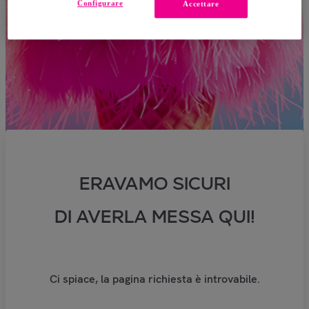
Configurare
Accettare
ERAVAMO SICURI
DI AVERLA MESSA QUI!
Ci spiace, la pagina richiesta è introvabile.