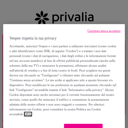
Continua senza accettare
Veepee rispetta la tua privacy
Accettando, autorizzi Veepee e i suoi partner a utilizzare tracciatori (come cookie
o altri identificatori come SDK, di seguito "Cookie") e a trattare i tuoi dati
personali (come i dati di navigazione, i dati degli ordini e le informazioni fornite
nel tuo account membro) al fine di offrirti pubblicità personalizzate (anche sullo
schermo della tua TV) e misurarne le prestazioni, effettuare alcune analisi
sull'attività di vendita e a fini di lotta contro le frodi. Puoi scegliere tra questi
diversi usi cliccando su "Configurare" o rifiutare tutto cliccando sul pulsante
"Continua senza accettare". Le tue scelte si applicano solo a questo browser e/o
dispositivo. Puoi modificare le tue preferenze in qualsiasi momento cliccando sul
link "Configurare" accessibile tramite il link "Informativa sulla privacy". Alcuni
Cookie depositati sono anche necessari per il corretto funzionamento del nostro
servizio, come quelli che misurano il traffico o consentono la presentazione
adattata delle nostre offerte e non sono soggetti a consenso. Per ulteriori
informazioni sui Cookie, puoi consultare la nostra Politica sui Cookie
accessibile
QUI.