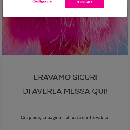
Configurare
Accettare
ERAVAMO SICURI
DI AVERLA MESSA QUI!
Ci spiace, la pagina richiesta è introvabile.