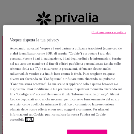
Continua senza accettare
Veepee rispetta la tua privacy
Accettando, autorizzi Veepee e i suoi partner a utilizzare tracciatori (come cookie
o altri identificatori come SDK, di seguito "Cookie") e a trattare i tuoi dati
personali (come i dati di navigazione, i dati degli ordini e le informazioni fornite
nel tuo account membro) al fine di offrirti pubblicità personalizzate (anche sullo
schermo della tua TV) e misurarne le prestazioni, effettuare alcune analisi
sull'attività di vendita e a fini di lotta contro le frodi. Puoi scegliere tra questi
diversi usi cliccando su "Configurare" o rifiutare tutto cliccando sul pulsante
"Continua senza accettare". Le tue scelte si applicano solo a questo browser e/o
dispositivo. Puoi modificare le tue preferenze in qualsiasi momento cliccando sul
link "Configurare" accessibile tramite il link "Informativa sulla privacy". Alcuni
Cookie depositati sono anche necessari per il corretto funzionamento del nostro
servizio, come quelli che misurano il traffico o consentono la presentazione
adattata delle nostre offerte e non sono soggetti a consenso. Per ulteriori
informazioni sui Cookie, puoi consultare la nostra Politica sui Cookie
accessibile
QUI.