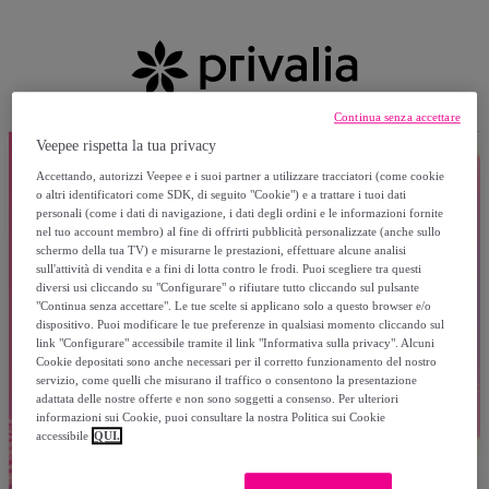
Continua senza accettare
Veepee rispetta la tua privacy
Accettando, autorizzi Veepee e i suoi partner a utilizzare tracciatori (come cookie
o altri identificatori come SDK, di seguito "Cookie") e a trattare i tuoi dati
personali (come i dati di navigazione, i dati degli ordini e le informazioni fornite
nel tuo account membro) al fine di offrirti pubblicità personalizzate (anche sullo
schermo della tua TV) e misurarne le prestazioni, effettuare alcune analisi
sull'attività di vendita e a fini di lotta contro le frodi. Puoi scegliere tra questi
diversi usi cliccando su "Configurare" o rifiutare tutto cliccando sul pulsante
"Continua senza accettare". Le tue scelte si applicano solo a questo browser e/o
dispositivo. Puoi modificare le tue preferenze in qualsiasi momento cliccando sul
link "Configurare" accessibile tramite il link "Informativa sulla privacy". Alcuni
Cookie depositati sono anche necessari per il corretto funzionamento del nostro
servizio, come quelli che misurano il traffico o consentono la presentazione
adattata delle nostre offerte e non sono soggetti a consenso. Per ulteriori
informazioni sui Cookie, puoi consultare la nostra Politica sui Cookie
accessibile
QUI.