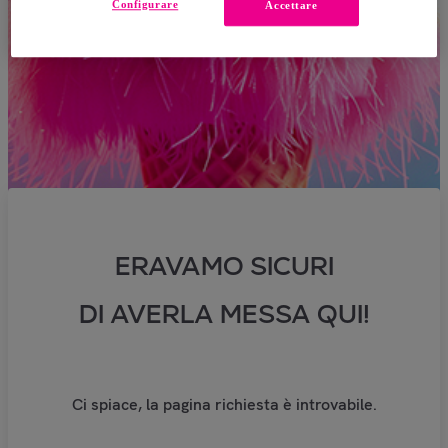
Configurare
Accettare
ERAVAMO SICURI
DI AVERLA MESSA QUI!
Ci spiace, la pagina richiesta è introvabile.