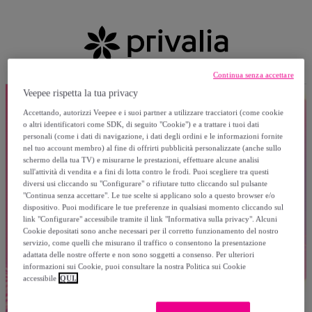
Continua senza accettare
Veepee rispetta la tua privacy
Accettando, autorizzi Veepee e i suoi partner a utilizzare tracciatori (come cookie
o altri identificatori come SDK, di seguito "Cookie") e a trattare i tuoi dati
personali (come i dati di navigazione, i dati degli ordini e le informazioni fornite
nel tuo account membro) al fine di offrirti pubblicità personalizzate (anche sullo
schermo della tua TV) e misurarne le prestazioni, effettuare alcune analisi
sull'attività di vendita e a fini di lotta contro le frodi. Puoi scegliere tra questi
diversi usi cliccando su "Configurare" o rifiutare tutto cliccando sul pulsante
"Continua senza accettare". Le tue scelte si applicano solo a questo browser e/o
dispositivo. Puoi modificare le tue preferenze in qualsiasi momento cliccando sul
link "Configurare" accessibile tramite il link "Informativa sulla privacy". Alcuni
Cookie depositati sono anche necessari per il corretto funzionamento del nostro
servizio, come quelli che misurano il traffico o consentono la presentazione
adattata delle nostre offerte e non sono soggetti a consenso. Per ulteriori
informazioni sui Cookie, puoi consultare la nostra Politica sui Cookie
accessibile
QUI.