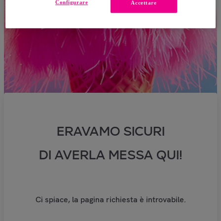
Configurare
Accettare
ERAVAMO SICURI
DI AVERLA MESSA QUI!
Ci spiace, la pagina richiesta è introvabile.