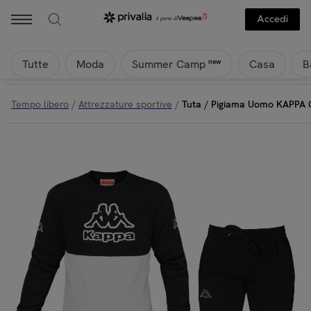
Accedi
Tutte
Moda
Casa
B
new
Summer Camp
Tempo libero
/
Attrezzature sportive
/
Tuta / Pigiama Uomo KAPPA C