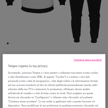
Continua senza accettare
KAPPA
Veepee rispetta la tua privacy
Tuta / Pigiama Uomo KAPPA Cotone
Accettando, autorizzi Veepee e i suoi partner a utilizzare tracciatori (come cookie
o altri identificatori come SDK, di seguito "Cookie") e a trattare i tuoi dati
Felpato Taglie Forti
personali (come i dati di navigazione, i dati degli ordini e le informazioni fornite
nel tuo account membro) al fine di offrirti pubblicità personalizzate (anche sullo
schermo della tua TV) e misurarne le prestazioni, effettuare alcune analisi
38
,
€
99
sull'attività di vendita e a fini di lotta contro le frodi. Puoi scegliere tra questi
diversi usi cliccando su "Configurare" o rifiutare tutto cliccando sul pulsante
"Continua senza accettare". Le tue scelte si applicano solo a questo browser e/o
64
,
€
99
dispositivo. Puoi modificare le tue preferenze in qualsiasi momento cliccando sul