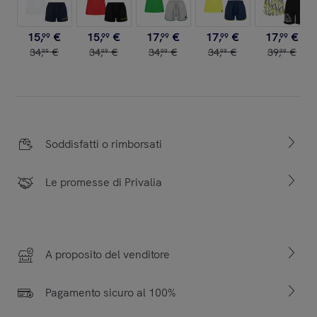
15
,
€
15
,
€
17
,
€
17
,
€
17
,
€
99
99
99
99
99
34
,
€
34
,
€
34
,
€
34
,
€
39
,
€
99
99
99
99
99
Soddisfatti o rimborsati
Le promesse di Privalia
A proposito del venditore
Pagamento sicuro al 100%