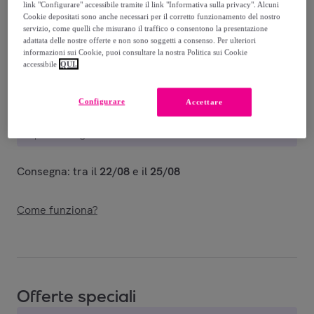
-
40
%
link "Configurare" accessibile tramite il link "Informativa sulla privacy". Alcuni
Cookie depositati sono anche necessari per il corretto funzionamento del nostro
Venduto da
iMe_Company
servizio, come quelli che misurano il traffico o consentono la presentazione
adattata delle nostre offerte e non sono soggetti a consenso. Per ulteriori
informazioni sui Cookie, puoi consultare la nostra Politica sui Cookie
accessibile
QUI.
Consegna
Configurare
Accettare
Spedizione gratuita
Consegna: tra il
22/08
e il
25/08
Come funziona?
Offerte speciali