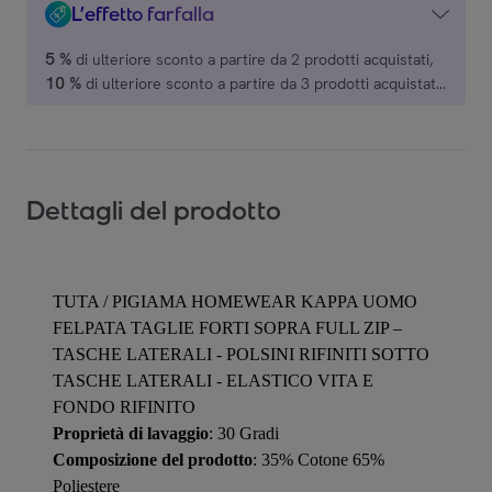
L’effetto farfalla
5 %
di ulteriore sconto a partire da 2 prodotti acquistati,
10 %
di ulteriore sconto a partire da 3 prodotti acquistati,
15 %
di ulteriore sconto a partire da 4 prodotti acquistati,
20 %
di ulteriore sconto a partire da 5 prodotti acquistati,
su una selezione di marchi.
Dettagli del prodotto
TUTA / PIGIAMA HOMEWEAR KAPPA UOMO
FELPATA TAGLIE FORTI SOPRA FULL ZIP –
TASCHE LATERALI - POLSINI RIFINITI SOTTO
TASCHE LATERALI - ELASTICO VITA E
FONDO RIFINITO
Proprietà di lavaggio
: 30 Gradi
Composizione del prodotto
: 35% Cotone 65%
Poliestere