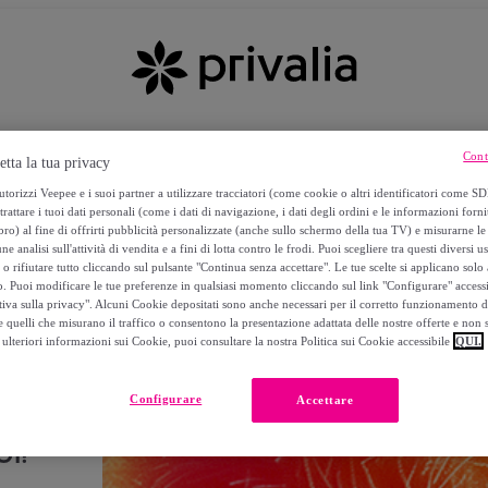
Cont
etta la tua privacy
torizzi Veepee e i suoi partner a utilizzare tracciatori (come cookie o altri identificatori come SD
trattare i tuoi dati personali (come i dati di navigazione, i dati degli ordini e le informazioni forni
) al fine di offrirti pubblicità personalizzate (anche sullo schermo della tua TV) e misurarne le 
ne analisi sull'attività di vendita e a fini di lotta contro le frodi. Puoi scegliere tra questi diversi u
o rifiutare tutto cliccando sul pulsante "Continua senza accettare". Le tue scelte si applicano sol
o. Puoi modificare le tue preferenze in qualsiasi momento cliccando sul link "Configurare" accessib
tiva sulla privacy". Alcuni Cookie depositati sono anche necessari per il corretto funzionamento d
 quelli che misurano il traffico o consentono la presentazione adattata delle nostre offerte e non 
ulteriori informazioni sui Cookie, puoi consultare la nostra Politica sui Cookie accessibile
QUI.
Configurare
Accettare
I!