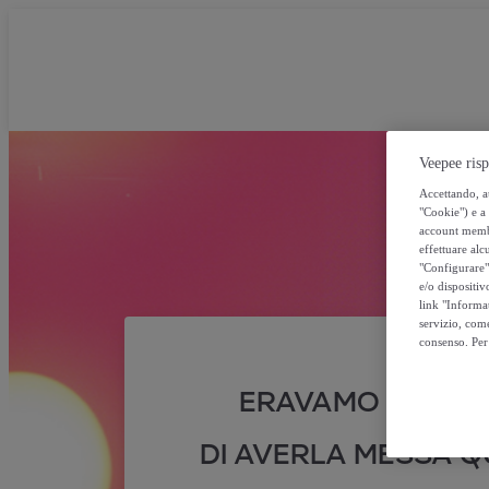
Veepee risp
Accettando, au
"Cookie") e a 
account membro
effettuare alcu
"Configurare" 
e/o dispositiv
link "Informa
servizio, come
consenso. Per 
ERAVAMO SICURI
DI AVERLA MESSA QU