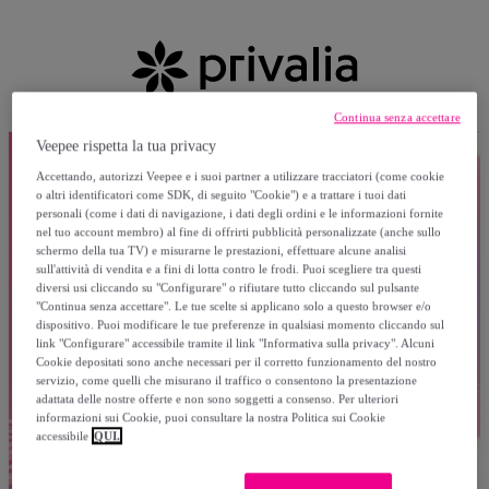
Continua senza accettare
Veepee rispetta la tua privacy
Accettando, autorizzi Veepee e i suoi partner a utilizzare tracciatori (come cookie
o altri identificatori come SDK, di seguito "Cookie") e a trattare i tuoi dati
personali (come i dati di navigazione, i dati degli ordini e le informazioni fornite
nel tuo account membro) al fine di offrirti pubblicità personalizzate (anche sullo
schermo della tua TV) e misurarne le prestazioni, effettuare alcune analisi
sull'attività di vendita e a fini di lotta contro le frodi. Puoi scegliere tra questi
diversi usi cliccando su "Configurare" o rifiutare tutto cliccando sul pulsante
"Continua senza accettare". Le tue scelte si applicano solo a questo browser e/o
dispositivo. Puoi modificare le tue preferenze in qualsiasi momento cliccando sul
link "Configurare" accessibile tramite il link "Informativa sulla privacy". Alcuni
Cookie depositati sono anche necessari per il corretto funzionamento del nostro
servizio, come quelli che misurano il traffico o consentono la presentazione
adattata delle nostre offerte e non sono soggetti a consenso. Per ulteriori
informazioni sui Cookie, puoi consultare la nostra Politica sui Cookie
accessibile
QUI.