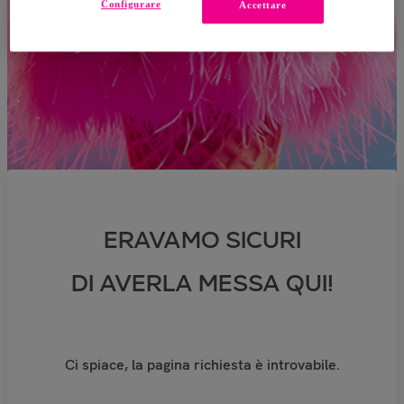
Configurare
Accettare
ERAVAMO SICURI
DI AVERLA MESSA QUI!
Ci spiace, la pagina richiesta è introvabile.