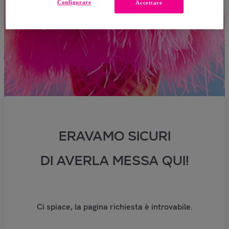
Configurare
Accettare
ERAVAMO SICURI
DI AVERLA MESSA QUI!
Ci spiace, la pagina richiesta è introvabile.