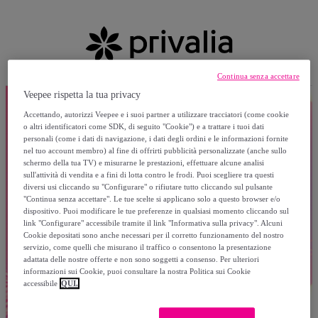
Continua senza accettare
Veepee rispetta la tua privacy
Accettando, autorizzi Veepee e i suoi partner a utilizzare tracciatori (come cookie
o altri identificatori come SDK, di seguito "Cookie") e a trattare i tuoi dati
personali (come i dati di navigazione, i dati degli ordini e le informazioni fornite
nel tuo account membro) al fine di offrirti pubblicità personalizzate (anche sullo
schermo della tua TV) e misurarne le prestazioni, effettuare alcune analisi
sull'attività di vendita e a fini di lotta contro le frodi. Puoi scegliere tra questi
diversi usi cliccando su "Configurare" o rifiutare tutto cliccando sul pulsante
"Continua senza accettare". Le tue scelte si applicano solo a questo browser e/o
dispositivo. Puoi modificare le tue preferenze in qualsiasi momento cliccando sul
link "Configurare" accessibile tramite il link "Informativa sulla privacy". Alcuni
Cookie depositati sono anche necessari per il corretto funzionamento del nostro
servizio, come quelli che misurano il traffico o consentono la presentazione
adattata delle nostre offerte e non sono soggetti a consenso. Per ulteriori
informazioni sui Cookie, puoi consultare la nostra Politica sui Cookie
accessibile
QUI.