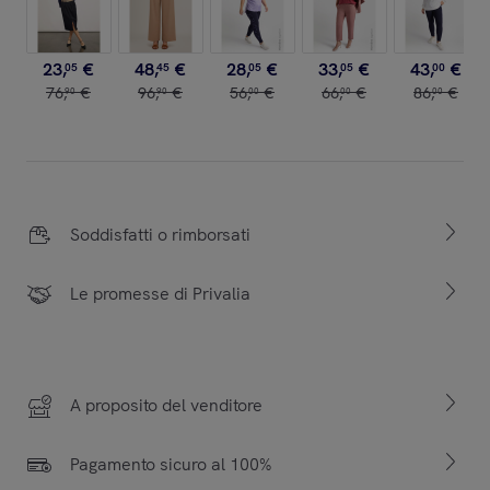
23
,
€
48
,
€
28
,
€
33
,
€
43
,
€
05
45
05
05
00
76
,
€
96
,
€
56
,
€
66
,
€
86
,
€
90
90
00
00
00
Soddisfatti o rimborsati
Le promesse di Privalia
A proposito del venditore
Pagamento sicuro al 100%