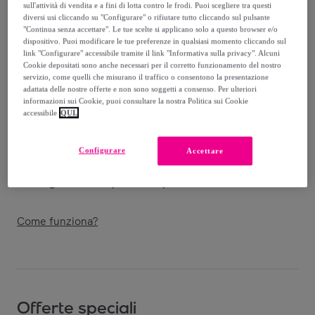
sull'attività di vendita e a fini di lotta contro le frodi. Puoi scegliere tra questi
Guida alle taglie
diversi usi cliccando su "Configurare" o rifiutare tutto cliccando sul pulsante
"Continua senza accettare". Le tue scelte si applicano solo a questo browser e/o
Venduto da
Miroglio Fashion
dispositivo. Puoi modificare le tue preferenze in qualsiasi momento cliccando sul
link "Configurare" accessibile tramite il link "Informativa sulla privacy". Alcuni
Cookie depositati sono anche necessari per il corretto funzionamento del nostro
servizio, come quelli che misurano il traffico o consentono la presentazione
adattata delle nostre offerte e non sono soggetti a consenso. Per ulteriori
informazioni sui Cookie, puoi consultare la nostra Politica sui Cookie
Consegna
accessibile
QUI.
Spedizione gratuita
Configurare
Accettare
Consegna: tra il
15/08
e il
18/08
Come funziona?
Offerte speciali