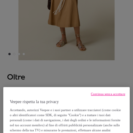
Oltre
Oltre - Gonna svasata in popeline - Beige
Continua senza accettare
Veepee rispetta la tua privacy
48
,
€
45
Accettando, autorizzi Veepee e i suoi partner a utilizzare tracciatori (come cookie
o altri identificatori come SDK, di seguito "Cookie") e a trattare i tuoi dati
96
,
€
90
personali (come i dati di navigazione, i dati degli ordini e le informazioni fornite
nel tuo account membro) al fine di offrirti pubblicità personalizzate (anche sullo
-
50
%
schermo della tua TV) e misurarne le prestazioni, effettuare alcune analisi