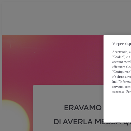
Veepee risp
Accettando, au
"Cookie") e a 
account membro
effettuare alcu
"Configurare" 
e/o dispositiv
link "Informa
servizio, come
consenso. Per 
ERAVAMO SICURI
DI AVERLA MESSA QU