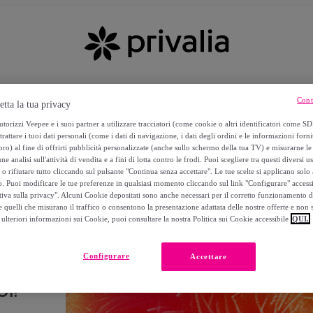
Cont
etta la tua privacy
torizzi Veepee e i suoi partner a utilizzare tracciatori (come cookie o altri identificatori come SD
trattare i tuoi dati personali (come i dati di navigazione, i dati degli ordini e le informazioni forni
) al fine di offrirti pubblicità personalizzate (anche sullo schermo della tua TV) e misurarne le 
ne analisi sull'attività di vendita e a fini di lotta contro le frodi. Puoi scegliere tra questi diversi u
o rifiutare tutto cliccando sul pulsante "Continua senza accettare". Le tue scelte si applicano sol
o. Puoi modificare le tue preferenze in qualsiasi momento cliccando sul link "Configurare" accessib
tiva sulla privacy". Alcuni Cookie depositati sono anche necessari per il corretto funzionamento d
 quelli che misurano il traffico o consentono la presentazione adattata delle nostre offerte e non 
ulteriori informazioni sui Cookie, puoi consultare la nostra Politica sui Cookie accessibile
QUI.
Configurare
Accettare
I!