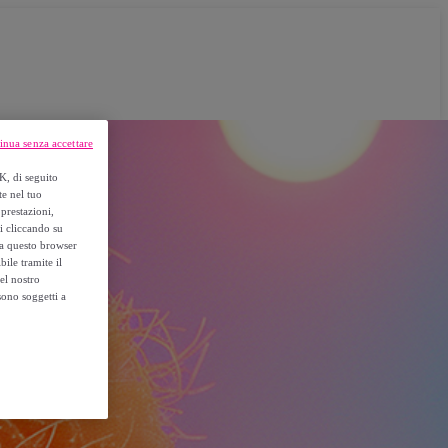
inua senza accettare
K, di seguito
te nel tuo
prestazioni,
si cliccando su
o a questo browser
ile tramite il
el nostro
sono soggetti a