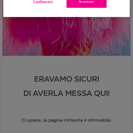
Configurare
Accettare
ERAVAMO SICURI
DI AVERLA MESSA QUI!
Ci spiace, la pagina richiesta è introvabile.