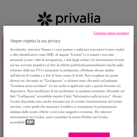
Continua senza accettare
Veepee rispetta la tua privacy
Accettando, autorizzi Veepee e i suoi partner a utilizzare tracciatori (come cookie
o altri identificatori come SDK, di seguito "Cookie") e a trattare i tuoi dati
personali (come i dati di navigazione, i dati degli ordini e le informazioni fornite
nel tuo account membro) al fine di offrirti pubblicità personalizzate (anche sullo
schermo della tua TV) e misurarne le prestazioni, effettuare alcune analisi
sull'attività di vendita e a fini di lotta contro le frodi. Puoi scegliere tra questi
diversi usi cliccando su "Configurare" o rifiutare tutto cliccando sul pulsante
"Continua senza accettare". Le tue scelte si applicano solo a questo browser e/o
dispositivo. Puoi modificare le tue preferenze in qualsiasi momento cliccando sul
link "Configurare" accessibile tramite il link "Informativa sulla privacy". Alcuni
Cookie depositati sono anche necessari per il corretto funzionamento del nostro
servizio, come quelli che misurano il traffico o consentono la presentazione
adattata delle nostre offerte e non sono soggetti a consenso. Per ulteriori
informazioni sui Cookie, puoi consultare la nostra Politica sui Cookie
accessibile
QUI.