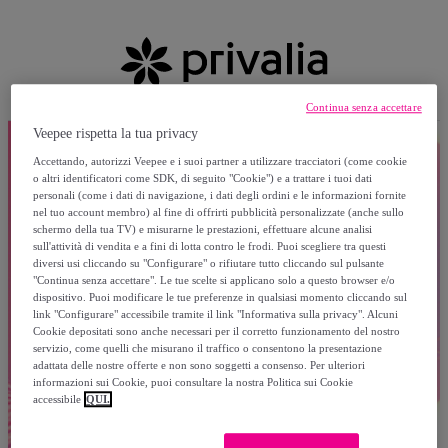
Continua senza accettare
Veepee rispetta la tua privacy
Accettando, autorizzi Veepee e i suoi partner a utilizzare tracciatori (come cookie
o altri identificatori come SDK, di seguito "Cookie") e a trattare i tuoi dati
personali (come i dati di navigazione, i dati degli ordini e le informazioni fornite
nel tuo account membro) al fine di offrirti pubblicità personalizzate (anche sullo
schermo della tua TV) e misurarne le prestazioni, effettuare alcune analisi
sull'attività di vendita e a fini di lotta contro le frodi. Puoi scegliere tra questi
diversi usi cliccando su "Configurare" o rifiutare tutto cliccando sul pulsante
"Continua senza accettare". Le tue scelte si applicano solo a questo browser e/o
dispositivo. Puoi modificare le tue preferenze in qualsiasi momento cliccando sul
link "Configurare" accessibile tramite il link "Informativa sulla privacy". Alcuni
Cookie depositati sono anche necessari per il corretto funzionamento del nostro
servizio, come quelli che misurano il traffico o consentono la presentazione
adattata delle nostre offerte e non sono soggetti a consenso. Per ulteriori
informazioni sui Cookie, puoi consultare la nostra Politica sui Cookie
accessibile
QUI.