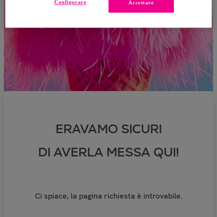
Configurare
Accettare
ERAVAMO SICURI
DI AVERLA MESSA QUI!
Ci spiace, la pagina richiesta è introvabile.