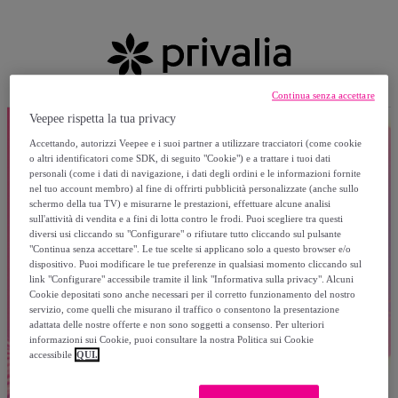
Continua senza accettare
Veepee rispetta la tua privacy
Accettando, autorizzi Veepee e i suoi partner a utilizzare tracciatori (come cookie
o altri identificatori come SDK, di seguito "Cookie") e a trattare i tuoi dati
personali (come i dati di navigazione, i dati degli ordini e le informazioni fornite
nel tuo account membro) al fine di offrirti pubblicità personalizzate (anche sullo
schermo della tua TV) e misurarne le prestazioni, effettuare alcune analisi
sull'attività di vendita e a fini di lotta contro le frodi. Puoi scegliere tra questi
diversi usi cliccando su "Configurare" o rifiutare tutto cliccando sul pulsante
"Continua senza accettare". Le tue scelte si applicano solo a questo browser e/o
dispositivo. Puoi modificare le tue preferenze in qualsiasi momento cliccando sul
link "Configurare" accessibile tramite il link "Informativa sulla privacy". Alcuni
Cookie depositati sono anche necessari per il corretto funzionamento del nostro
servizio, come quelli che misurano il traffico o consentono la presentazione
adattata delle nostre offerte e non sono soggetti a consenso. Per ulteriori
informazioni sui Cookie, puoi consultare la nostra Politica sui Cookie
accessibile
QUI.