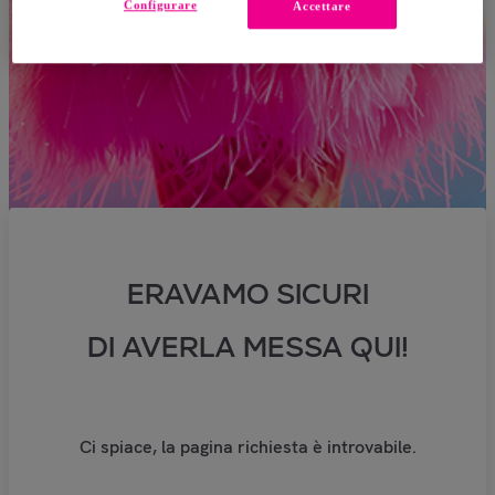
Configurare
Accettare
ERAVAMO SICURI
DI AVERLA MESSA QUI!
Ci spiace, la pagina richiesta è introvabile.