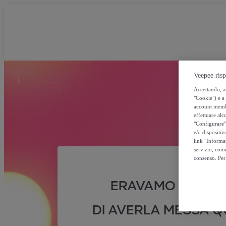
Veepee risp
Accettando, au
"Cookie") e a 
account membro
effettuare alcu
"Configurare" 
e/o dispositiv
link "Informa
servizio, come
consenso. Per 
ERAVAMO SICURI
DI AVERLA MESSA QU