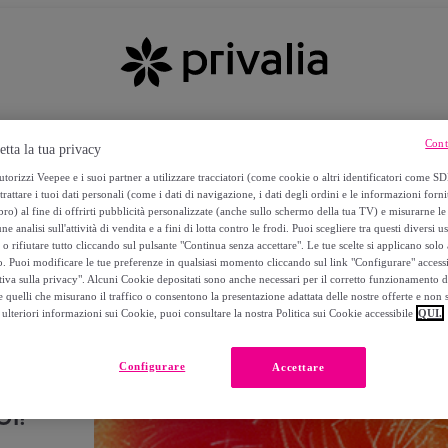
Cont
etta la tua privacy
torizzi Veepee e i suoi partner a utilizzare tracciatori (come cookie o altri identificatori come SD
trattare i tuoi dati personali (come i dati di navigazione, i dati degli ordini e le informazioni forni
) al fine di offrirti pubblicità personalizzate (anche sullo schermo della tua TV) e misurarne le 
ne analisi sull'attività di vendita e a fini di lotta contro le frodi. Puoi scegliere tra questi diversi u
o rifiutare tutto cliccando sul pulsante "Continua senza accettare". Le tue scelte si applicano sol
o. Puoi modificare le tue preferenze in qualsiasi momento cliccando sul link "Configurare" accessib
tiva sulla privacy". Alcuni Cookie depositati sono anche necessari per il corretto funzionamento d
 quelli che misurano il traffico o consentono la presentazione adattata delle nostre offerte e non 
ulteriori informazioni sui Cookie, puoi consultare la nostra Politica sui Cookie accessibile
QUI.
Configurare
Accettare
I!