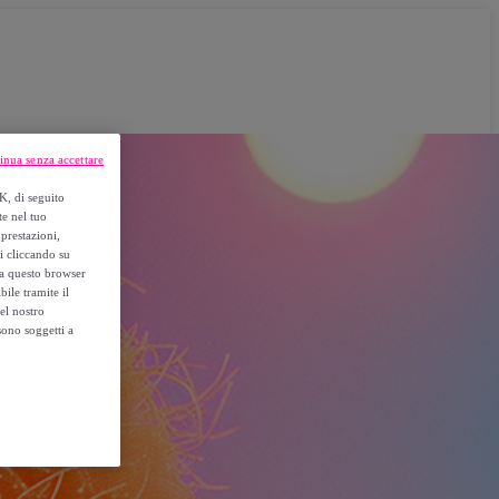
inua senza accettare
K, di seguito
te nel tuo
prestazioni,
si cliccando su
o a questo browser
ile tramite il
el nostro
sono soggetti a