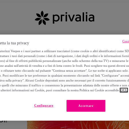
Cont
etta la tua privacy
torizzi Veepee e i suoi partner a utilizzare tracciatori (come cookie o altri identificatori come SD
trattare i tuoi dati personali (come i dati di navigazione, i dati degli ordini e le informazioni forni
) al fine di offrirti pubblicità personalizzate (anche sullo schermo della tua TV) e misurarne le 
ne analisi sull'attività di vendita e a fini di lotta contro le frodi. Puoi scegliere tra questi diversi u
o rifiutare tutto cliccando sul pulsante "Continua senza accettare". Le tue scelte si applicano sol
o. Puoi modificare le tue preferenze in qualsiasi momento cliccando sul link "Configurare" accessib
tiva sulla privacy". Alcuni Cookie depositati sono anche necessari per il corretto funzionamento d
 quelli che misurano il traffico o consentono la presentazione adattata delle nostre offerte e non 
ulteriori informazioni sui Cookie, puoi consultare la nostra Politica sui Cookie accessibile
QUI.
Configurare
Accettare
I!