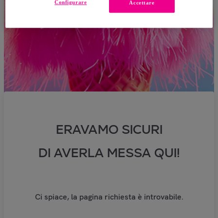
Configurare
Accettare
ERAVAMO SICURI
DI AVERLA MESSA QUI!
Ci spiace, la pagina richiesta è introvabile.