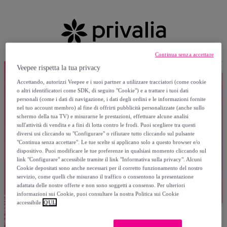
Continua senza accettare
Veepee rispetta la tua privacy
Accettando, autorizzi Veepee e i suoi partner a utilizzare tracciatori (come cookie
o altri identificatori come SDK, di seguito "Cookie") e a trattare i tuoi dati
personali (come i dati di navigazione, i dati degli ordini e le informazioni fornite
nel tuo account membro) al fine di offrirti pubblicità personalizzate (anche sullo
schermo della tua TV) e misurarne le prestazioni, effettuare alcune analisi
sull'attività di vendita e a fini di lotta contro le frodi. Puoi scegliere tra questi
diversi usi cliccando su "Configurare" o rifiutare tutto cliccando sul pulsante
"Continua senza accettare". Le tue scelte si applicano solo a questo browser e/o
dispositivo. Puoi modificare le tue preferenze in qualsiasi momento cliccando sul
link "Configurare" accessibile tramite il link "Informativa sulla privacy". Alcuni
Cookie depositati sono anche necessari per il corretto funzionamento del nostro
servizio, come quelli che misurano il traffico o consentono la presentazione
adattata delle nostre offerte e non sono soggetti a consenso. Per ulteriori
informazioni sui Cookie, puoi consultare la nostra Politica sui Cookie
accessibile
QUI.