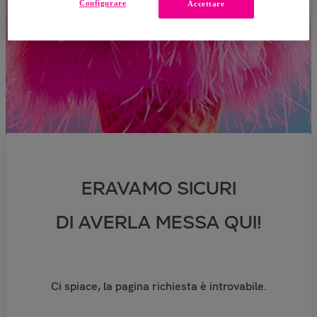
Configurare
Accettare
ERAVAMO SICURI
DI AVERLA MESSA QUI!
Ci spiace, la pagina richiesta è introvabile.