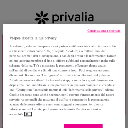
Continua senza accettare
Veepee rispetta la tua privacy
Accettando, autorizzi Veepee e i suoi partner a utilizzare tracciatori (come cookie
o altri identificatori come SDK, di seguito "Cookie") e a trattare i tuoi dati
personali (come i dati di navigazione, i dati degli ordini e le informazioni fornite
nel tuo account membro) al fine di offrirti pubblicità personalizzate (anche sullo
schermo della tua TV) e misurarne le prestazioni, effettuare alcune analisi
sull'attività di vendita e a fini di lotta contro le frodi. Puoi scegliere tra questi
diversi usi cliccando su "Configurare" o rifiutare tutto cliccando sul pulsante
"Continua senza accettare". Le tue scelte si applicano solo a questo browser e/o
dispositivo. Puoi modificare le tue preferenze in qualsiasi momento cliccando sul
link "Configurare" accessibile tramite il link "Informativa sulla privacy". Alcuni
Cookie depositati sono anche necessari per il corretto funzionamento del nostro
servizio, come quelli che misurano il traffico o consentono la presentazione
adattata delle nostre offerte e non sono soggetti a consenso. Per ulteriori
informazioni sui Cookie, puoi consultare la nostra Politica sui Cookie
accessibile
QUI.