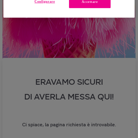
Configurare
Accettare
ERAVAMO SICURI
DI AVERLA MESSA QUI!
Ci spiace, la pagina richiesta è introvabile.