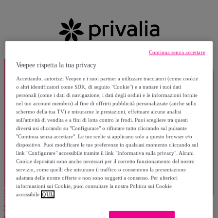
Continua senza accettare
Veepee rispetta la tua privacy
Accettando, autorizzi Veepee e i suoi partner a utilizzare tracciatori (come cookie
o altri identificatori come SDK, di seguito "Cookie") e a trattare i tuoi dati
personali (come i dati di navigazione, i dati degli ordini e le informazioni fornite
nel tuo account membro) al fine di offrirti pubblicità personalizzate (anche sullo
schermo della tua TV) e misurarne le prestazioni, effettuare alcune analisi
sull'attività di vendita e a fini di lotta contro le frodi. Puoi scegliere tra questi
diversi usi cliccando su "Configurare" o rifiutare tutto cliccando sul pulsante
"Continua senza accettare". Le tue scelte si applicano solo a questo browser e/o
dispositivo. Puoi modificare le tue preferenze in qualsiasi momento cliccando sul
link "Configurare" accessibile tramite il link "Informativa sulla privacy". Alcuni
Cookie depositati sono anche necessari per il corretto funzionamento del nostro
servizio, come quelli che misurano il traffico o consentono la presentazione
adattata delle nostre offerte e non sono soggetti a consenso. Per ulteriori
informazioni sui Cookie, puoi consultare la nostra Politica sui Cookie
accessibile
QUI.