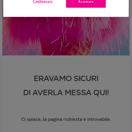
Configurare
Accettare
ERAVAMO SICURI
DI AVERLA MESSA QUI!
Ci spiace, la pagina richiesta è introvabile.