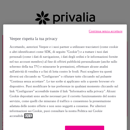
Continua senza accettare
Veepee rispetta la tua privacy
Accettando, autorizzi Veepee e i suoi partner a utilizzare tracciatori (come cookie
o altri identificatori come SDK, di seguito "Cookie") e a trattare i tuoi dati
personali (come i dati di navigazione, i dati degli ordini e le informazioni fornite
nel tuo account membro) al fine di offrirti pubblicità personalizzate (anche sullo
schermo della tua TV) e misurarne le prestazioni, effettuare alcune analisi
sull'attività di vendita e a fini di lotta contro le frodi. Puoi scegliere tra questi
diversi usi cliccando su "Configurare" o rifiutare tutto cliccando sul pulsante
"Continua senza accettare". Le tue scelte si applicano solo a questo browser e/o
dispositivo. Puoi modificare le tue preferenze in qualsiasi momento cliccando sul
link "Configurare" accessibile tramite il link "Informativa sulla privacy". Alcuni
Cookie depositati sono anche necessari per il corretto funzionamento del nostro
servizio, come quelli che misurano il traffico o consentono la presentazione
adattata delle nostre offerte e non sono soggetti a consenso. Per ulteriori
informazioni sui Cookie, puoi consultare la nostra Politica sui Cookie
accessibile
QUI.