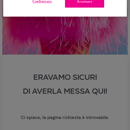
Configurare
Accettare
ERAVAMO SICURI
DI AVERLA MESSA QUI!
Ci spiace, la pagina richiesta è introvabile.