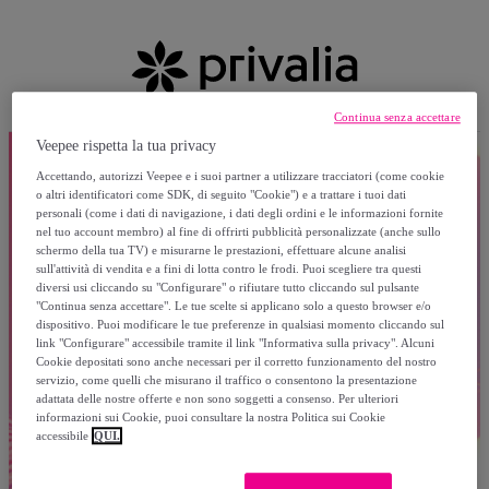
Continua senza accettare
Veepee rispetta la tua privacy
Accettando, autorizzi Veepee e i suoi partner a utilizzare tracciatori (come cookie
o altri identificatori come SDK, di seguito "Cookie") e a trattare i tuoi dati
personali (come i dati di navigazione, i dati degli ordini e le informazioni fornite
nel tuo account membro) al fine di offrirti pubblicità personalizzate (anche sullo
schermo della tua TV) e misurarne le prestazioni, effettuare alcune analisi
sull'attività di vendita e a fini di lotta contro le frodi. Puoi scegliere tra questi
diversi usi cliccando su "Configurare" o rifiutare tutto cliccando sul pulsante
"Continua senza accettare". Le tue scelte si applicano solo a questo browser e/o
dispositivo. Puoi modificare le tue preferenze in qualsiasi momento cliccando sul
link "Configurare" accessibile tramite il link "Informativa sulla privacy". Alcuni
Cookie depositati sono anche necessari per il corretto funzionamento del nostro
servizio, come quelli che misurano il traffico o consentono la presentazione
adattata delle nostre offerte e non sono soggetti a consenso. Per ulteriori
informazioni sui Cookie, puoi consultare la nostra Politica sui Cookie
accessibile
QUI.