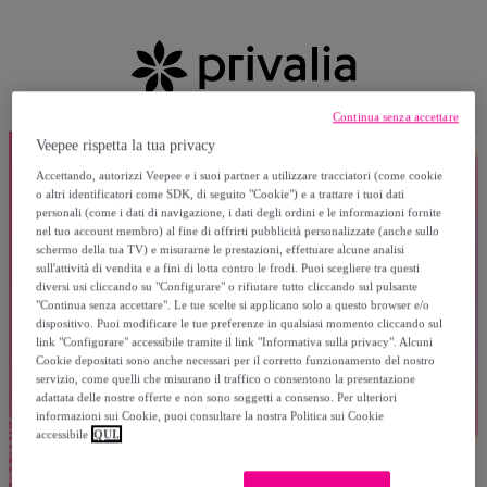
Continua senza accettare
Veepee rispetta la tua privacy
Accettando, autorizzi Veepee e i suoi partner a utilizzare tracciatori (come cookie
o altri identificatori come SDK, di seguito "Cookie") e a trattare i tuoi dati
personali (come i dati di navigazione, i dati degli ordini e le informazioni fornite
nel tuo account membro) al fine di offrirti pubblicità personalizzate (anche sullo
schermo della tua TV) e misurarne le prestazioni, effettuare alcune analisi
sull'attività di vendita e a fini di lotta contro le frodi. Puoi scegliere tra questi
diversi usi cliccando su "Configurare" o rifiutare tutto cliccando sul pulsante
"Continua senza accettare". Le tue scelte si applicano solo a questo browser e/o
dispositivo. Puoi modificare le tue preferenze in qualsiasi momento cliccando sul
link "Configurare" accessibile tramite il link "Informativa sulla privacy". Alcuni
Cookie depositati sono anche necessari per il corretto funzionamento del nostro
servizio, come quelli che misurano il traffico o consentono la presentazione
adattata delle nostre offerte e non sono soggetti a consenso. Per ulteriori
informazioni sui Cookie, puoi consultare la nostra Politica sui Cookie
accessibile
QUI.