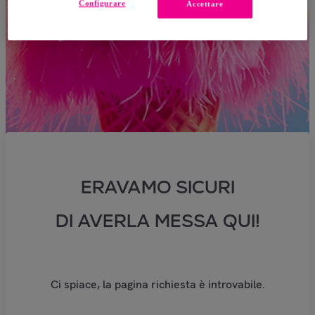
Configurare
Accettare
ERAVAMO SICURI
DI AVERLA MESSA QUI!
Ci spiace, la pagina richiesta è introvabile.