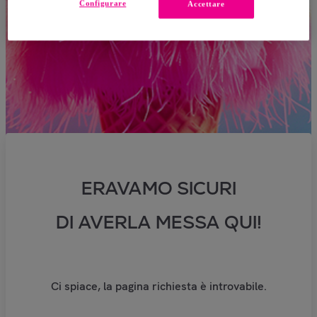
Configurare
Accettare
ERAVAMO SICURI
DI AVERLA MESSA QUI!
Ci spiace, la pagina richiesta è introvabile.