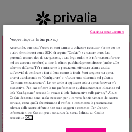
Continua senza accettare
Veepee rispetta la tua privacy
Accettando, autorizzi Veepee e i suoi partner a utilizzare tracciatori (come cookie
o altri identificatori come SDK, di seguito "Cookie") e a trattare i tuoi dati
personali (come i dati di navigazione, i dati degli ordini e le informazioni fornite
nel tuo account membro) al fine di offrirti pubblicità personalizzate (anche sullo
schermo della tua TV) e misurarne le prestazioni, effettuare alcune analisi
sull'attività di vendita e a fini di lotta contro le frodi. Puoi scegliere tra questi
diversi usi cliccando su "Configurare" o rifiutare tutto cliccando sul pulsante
"Continua senza accettare". Le tue scelte si applicano solo a questo browser e/o
dispositivo. Puoi modificare le tue preferenze in qualsiasi momento cliccando sul
link "Configurare" accessibile tramite il link "Informativa sulla privacy". Alcuni
Cookie depositati sono anche necessari per il corretto funzionamento del nostro
servizio, come quelli che misurano il traffico o consentono la presentazione
adattata delle nostre offerte e non sono soggetti a consenso. Per ulteriori
informazioni sui Cookie, puoi consultare la nostra Politica sui Cookie
accessibile
QUI.