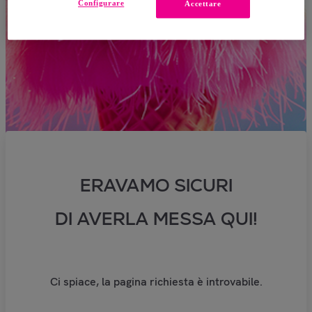
Configurare
Accettare
ERAVAMO SICURI
DI AVERLA MESSA QUI!
Ci spiace, la pagina richiesta è introvabile.