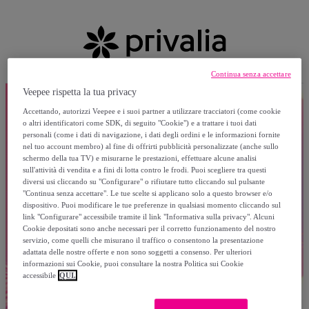
Continua senza accettare
Veepee rispetta la tua privacy
Accettando, autorizzi Veepee e i suoi partner a utilizzare tracciatori (come cookie
o altri identificatori come SDK, di seguito "Cookie") e a trattare i tuoi dati
personali (come i dati di navigazione, i dati degli ordini e le informazioni fornite
nel tuo account membro) al fine di offrirti pubblicità personalizzate (anche sullo
schermo della tua TV) e misurarne le prestazioni, effettuare alcune analisi
sull'attività di vendita e a fini di lotta contro le frodi. Puoi scegliere tra questi
diversi usi cliccando su "Configurare" o rifiutare tutto cliccando sul pulsante
"Continua senza accettare". Le tue scelte si applicano solo a questo browser e/o
dispositivo. Puoi modificare le tue preferenze in qualsiasi momento cliccando sul
link "Configurare" accessibile tramite il link "Informativa sulla privacy". Alcuni
Cookie depositati sono anche necessari per il corretto funzionamento del nostro
servizio, come quelli che misurano il traffico o consentono la presentazione
adattata delle nostre offerte e non sono soggetti a consenso. Per ulteriori
informazioni sui Cookie, puoi consultare la nostra Politica sui Cookie
accessibile
QUI.