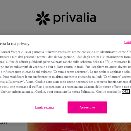
Cont
etta la tua privacy
torizzi Veepee e i suoi partner a utilizzare tracciatori (come cookie o altri identificatori come SD
trattare i tuoi dati personali (come i dati di navigazione, i dati degli ordini e le informazioni forni
) al fine di offrirti pubblicità personalizzate (anche sullo schermo della tua TV) e misurarne le 
ne analisi sull'attività di vendita e a fini di lotta contro le frodi. Puoi scegliere tra questi diversi u
o rifiutare tutto cliccando sul pulsante "Continua senza accettare". Le tue scelte si applicano sol
o. Puoi modificare le tue preferenze in qualsiasi momento cliccando sul link "Configurare" accessib
tiva sulla privacy". Alcuni Cookie depositati sono anche necessari per il corretto funzionamento d
 quelli che misurano il traffico o consentono la presentazione adattata delle nostre offerte e non 
ulteriori informazioni sui Cookie, puoi consultare la nostra Politica sui Cookie accessibile
QUI.
Configurare
Accettare
I!