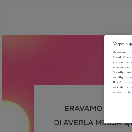
Veepee risp
Accettando, au
"Cookie") e a 
account membro
effettuare alcu
"Configurare" 
e/o dispositiv
link "Informa
servizio, come
consenso. Per 
ERAVAMO SICURI
DI AVERLA MESSA QU