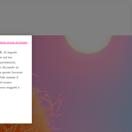
inua senza accettare
K, di seguito
te nel tuo
prestazioni,
si cliccando su
o a questo browser
ile tramite il
el nostro
sono soggetti a