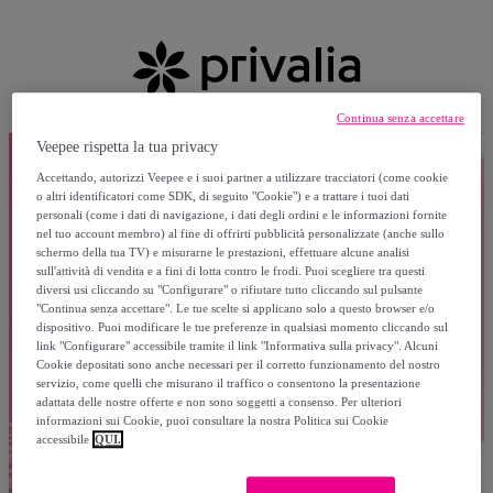
Continua senza accettare
Veepee rispetta la tua privacy
Accettando, autorizzi Veepee e i suoi partner a utilizzare tracciatori (come cookie
o altri identificatori come SDK, di seguito "Cookie") e a trattare i tuoi dati
personali (come i dati di navigazione, i dati degli ordini e le informazioni fornite
nel tuo account membro) al fine di offrirti pubblicità personalizzate (anche sullo
schermo della tua TV) e misurarne le prestazioni, effettuare alcune analisi
sull'attività di vendita e a fini di lotta contro le frodi. Puoi scegliere tra questi
diversi usi cliccando su "Configurare" o rifiutare tutto cliccando sul pulsante
"Continua senza accettare". Le tue scelte si applicano solo a questo browser e/o
dispositivo. Puoi modificare le tue preferenze in qualsiasi momento cliccando sul
link "Configurare" accessibile tramite il link "Informativa sulla privacy". Alcuni
Cookie depositati sono anche necessari per il corretto funzionamento del nostro
servizio, come quelli che misurano il traffico o consentono la presentazione
adattata delle nostre offerte e non sono soggetti a consenso. Per ulteriori
informazioni sui Cookie, puoi consultare la nostra Politica sui Cookie
accessibile
QUI.