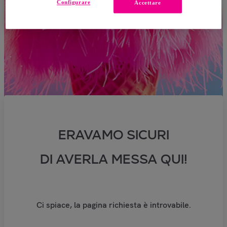
Configurare
Accettare
ERAVAMO SICURI
DI AVERLA MESSA QUI!
Ci spiace, la pagina richiesta è introvabile.